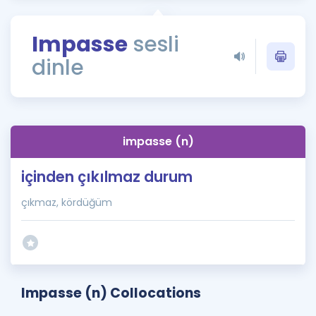
Puan Hesaplama
Impasse
sesli
Rehberlik Aracı
dinle
ÖSYM Sınav Takvimi
Kampanyalar
Blog
impasse (n)
İngilizce Gramer
içinden çıkılmaz durum
çıkmaz, kördüğüm
Impasse (n) Collocations