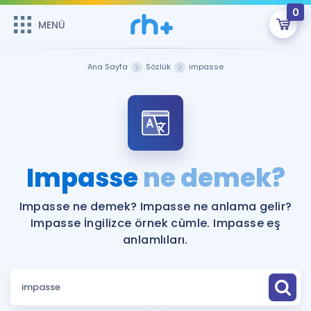
0
MENÜ
MENÜ
Üye Girişi
Ana Sayfa
Sözlük
impasse
Online Dersler
Sepetin Şu An Boş.
Çalışma Paketleri
Remzi Hoca ile seni sınava hazırlayacak onlarca eğitim seni
bekliyor!
Kitaplar ve Kaynaklar
GİRİŞ YAP
Impasse
ne demek?
Katılımcı Görüşleri
Şifremi Hatırlamıyorum
Impasse ne demek? Impasse ne anlama gelir?
Impasse İngilizce örnek cümle. Impasse eş
ÜYE DEĞİLİM
Faydalı Araçlar
anlamlıları.
Ücretsiz Kaynaklar
Blog
İngilizce Gramer
Hakkımızda
Kariyer
Sözlük
Soru & Cevap
İletişim