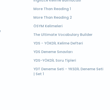
İngilizce Kelime Bulmacası
More Than Reading 1
More Than Reading 2
ÖSYM Kelimeleri
e
The Ultimate Vocabulary Builder
YDS - YÖKDİL Kelime Defteri
YDS Deneme Sınavları
YDS-YÖKDİL Soru Tipleri
YDT Deneme Seti - YKSDİL Deneme Seti
| Set 1