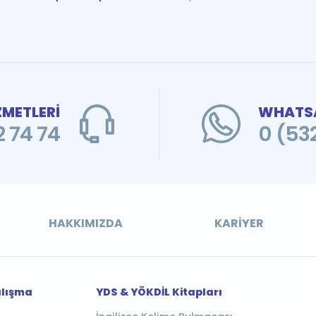
ZMETLERİ
WHATSA
 74 74
0 (53
HAKKIMIZDA
KARIYER
alışma
YDS & YÖKDİL Kitapları