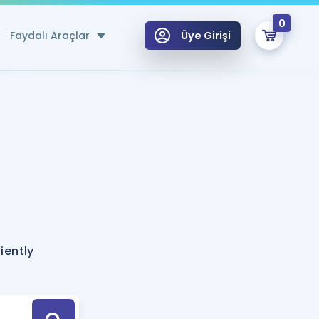
0
Faydalı Araçlar
Üye Girişi
klar
n Ücretsiz Kaynaklar
 için Özel Sözlük
Sepetin Şu An Boş.
ma
uan Hesaplama Aracı
i Hoca ile seni sınava hazırlayacak onlarca eğitim seni bekliyor!
Şifremi Hatırlamıyorum
GİRİŞ YAP
iently
azırlananlar için Öneriler
kvimi
ÜYE DEĞİLİM
arı Tek Takvimde