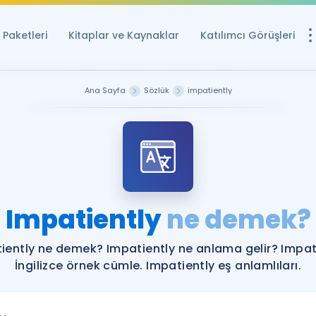
Paketleri
Kitaplar ve Kaynaklar
Katılımcı Görüşleri
Ücretsiz Kayna
Ana Sayfa
Sözlük
impatiently
YDS ve YÖKDİL içi
Sözlük
İngilizce Sınavları
Puan Hesapla
Impatiently
ne demek?
YDS ve YÖKDİL P
Remz
Rehberlik Aracı
iently ne demek? Impatiently ne anlama gelir? Impat
YDS ve YÖKDİL'e H
İngilizce örnek cümle. Impatiently eş anlamlıları.
ÖSYM Sınav Ta
Tüm ÖSYM Sınavl