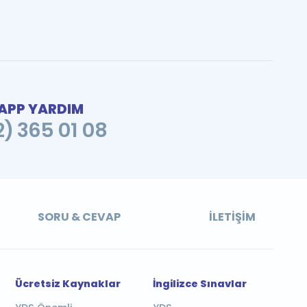
PP YARDIM
2) 365 01 08
SORU & CEVAP
İLETIŞIM
Ücretsiz Kaynaklar
İngilizce Sınavlar