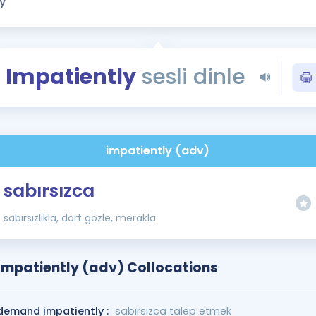
Kampanyalar
Eğitim ve Kitaplar
Blog
Impatiently
sesli dinle
YDS - YÖKDİL Tüm S
İngilizce Gram
İngilizce Gramer
impatiently (adv)
sabırsızca
sabırsızlıkla, dört gözle, merakla
Impatiently (adv) Collocations
demand impatiently :
sabırsızca talep etmek