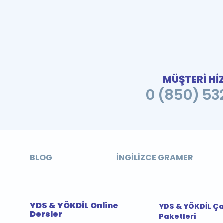
MÜŞTERİ Hİ
0 (850) 532
BLOG
İNGILIZCE GRAMER
YDS & YÖKDİL Online
YDS & YÖKDİL Ç
Dersler
Paketleri