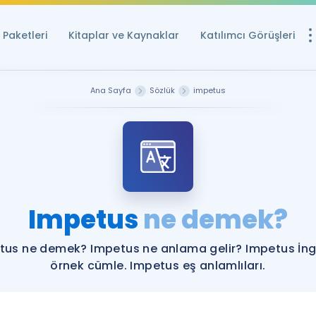
Paketleri
Kitaplar ve Kaynaklar
Katılımcı Görüşleri
Ücretsiz Kayna
Ana Sayfa
Sözlük
impetus
YDS ve YÖKDİL içi
Sözlük
İngilizce Sınavları
Puan Hesapla
Impetus
ne demek?
YDS ve YÖKDİL P
Remz
Rehberlik Aracı
tus ne demek? Impetus ne anlama gelir? Impetus İngi
YDS ve YÖKDİL'e H
örnek cümle. Impetus eş anlamlıları.
ÖSYM Sınav Ta
Tüm ÖSYM Sınavl