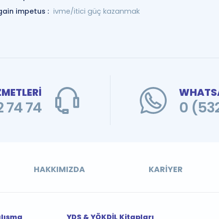
gain impetus :
ivme/itici güç kazanmak
ZMETLERİ
WHATSA
 74 74
0 (53
HAKKIMIZDA
KARIYER
alışma
YDS & YÖKDİL Kitapları