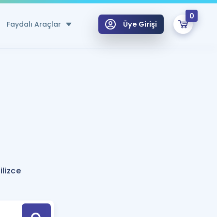
0
Faydalı Araçlar
Üye Girişi
klar
n Ücretsiz Kaynaklar
 için Özel Sözlük
Sepetin Şu An Boş.
ma
uan Hesaplama Aracı
i Hoca ile seni sınava hazırlayacak onlarca eğitim seni bekliyor!
Şifremi Hatırlamıyorum
GİRİŞ YAP
lizce
azırlananlar için Öneriler
kvimi
ÜYE DEĞİLİM
arı Tek Takvimde