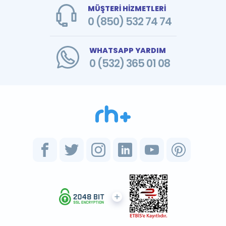
MÜŞTERİ HİZMETLERİ
0 (850) 532 74 74
WHATSAPP YARDIM
0 (532) 365 01 08