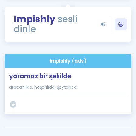
Puan Hesaplama
Impishly
sesli
Rehberlik Aracı
dinle
ÖSYM Sınav Takvimi
Kampanyalar
Blog
impishly (adv)
İngilizce Gramer
yaramaz bir şekilde
afacanlıkla, haşarılıkla, şeytanca