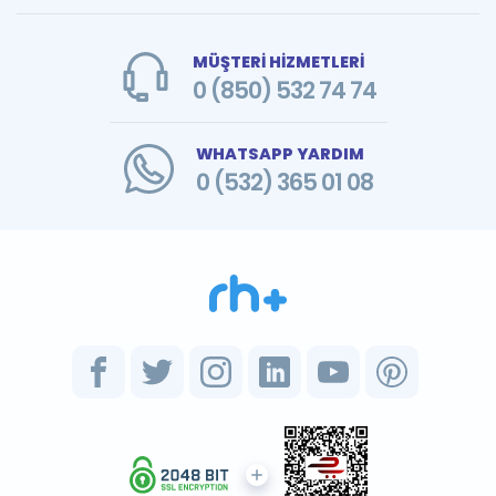
MÜŞTERİ HİZMETLERİ
0 (850) 532 74 74
WHATSAPP YARDIM
0 (532) 365 01 08