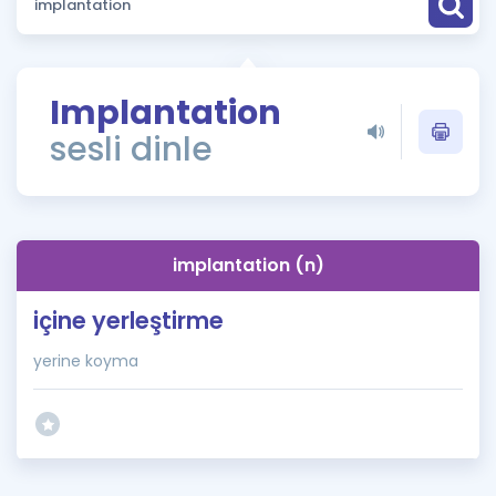
Puan Hesaplama
Rehberlik Aracı
Implantation
ÖSYM Sınav Takvimi
sesli dinle
Kampanyalar
Blog
implantation (n)
İngilizce Gramer
içine yerleştirme
yerine koyma