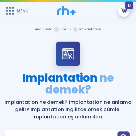
0
MENÜ
MENÜ
Üye Girişi
Ana Sayfa
Sözlük
implantation
Online Dersler
Sepetin Şu An Boş.
Çalışma Paketleri
Remzi Hoca ile seni sınava hazırlayacak onlarca eğitim seni
bekliyor!
Kitaplar ve Kaynaklar
GİRİŞ YAP
Implantation
ne
Katılımcı Görüşleri
demek?
Şifremi Hatırlamıyorum
ÜYE DEĞİLİM
Faydalı Araçlar
Implantation ne demek? Implantation ne anlama
gelir? Implantation İngilizce örnek cümle.
Ücretsiz Kaynaklar
Blog
İngilizce Gramer
Implantation eş anlamlıları.
Hakkımızda
Kariyer
Sözlük
Soru & Cevap
İletişim