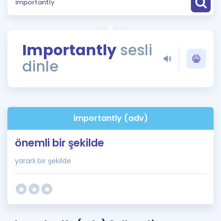
Puan Hesaplama
Rehberlik Aracı
Importantly
sesli
ÖSYM Sınav Takvimi
dinle
Kampanyalar
Blog
importantly (adv)
İngilizce Gramer
önemli bir şekilde
yararlı bir şekilde