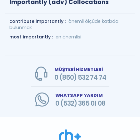
Importantly (adv) Collocations
contribute importantly :
önemli ölçüde katkıda
bulunmak
most importantly :
en önemlisi
MÜŞTERİ HİZMETLERİ
0 (850) 532 74 74
WHATSAPP YARDIM
0 (532) 365 01 08