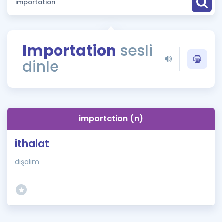
Puan Hesaplama
Rehberlik Aracı
Importation
sesli
ÖSYM Sınav Takvimi
dinle
Kampanyalar
Blog
importation (n)
İngilizce Gramer
ithalat
dışalım