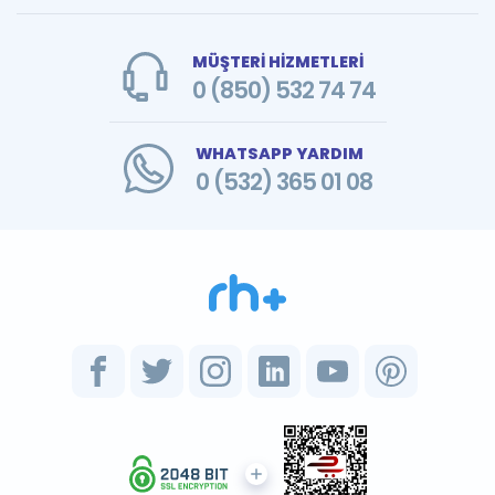
MÜŞTERİ HİZMETLERİ
0 (850) 532 74 74
WHATSAPP YARDIM
0 (532) 365 01 08