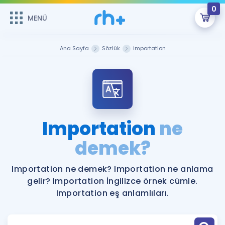
0
MENÜ
MENÜ
Üye Girişi
Ana Sayfa
Sözlük
importation
Online Dersler
Sepetin Şu An Boş.
Çalışma Paketleri
Remzi Hoca ile seni sınava hazırlayacak onlarca eğitim seni
bekliyor!
Kitaplar ve Kaynaklar
GİRİŞ YAP
Importation
ne
Katılımcı Görüşleri
demek?
Şifremi Hatırlamıyorum
ÜYE DEĞİLİM
Faydalı Araçlar
Importation ne demek? Importation ne anlama
gelir? Importation İngilizce örnek cümle.
Ücretsiz Kaynaklar
Blog
İngilizce Gramer
Importation eş anlamlıları.
Hakkımızda
Kariyer
Sözlük
Soru & Cevap
İletişim