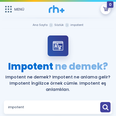
0
MENÜ
MENÜ
Üye Girişi
Ana Sayfa
Sözlük
impotent
Online Dersler
Sepetin Şu An Boş.
Çalışma Paketleri
Remzi Hoca ile seni sınava hazırlayacak onlarca eğitim seni
bekliyor!
Kitaplar ve Kaynaklar
GİRİŞ YAP
Impotent
ne demek?
Katılımcı Görüşleri
Şifremi Hatırlamıyorum
Impotent ne demek? Impotent ne anlama gelir?
Impotent İngilizce örnek cümle. Impotent eş
ÜYE DEĞİLİM
Faydalı Araçlar
anlamlıları.
Ücretsiz Kaynaklar
Blog
İngilizce Gramer
Hakkımızda
Kariyer
Sözlük
Soru & Cevap
İletişim