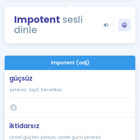
Puan Hesaplama
Impotent
sesli
Rehberlik Aracı
dinle
ÖSYM Sınav Takvimi
Kampanyalar
Blog
impotent (adj)
İngilizce Gramer
güçsüz
yetersiz, zayıf, beceriksiz
iktidarsız
cinsel güçten yoksun, cinsel gücü yetersiz