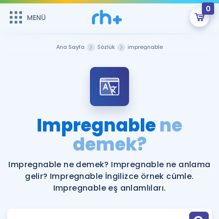
0
MENÜ
MENÜ
Üye Girişi
Ana Sayfa
Sözlük
impregnable
Online Dersler
Sepetin Şu An Boş.
Çalışma Paketleri
Remzi Hoca ile seni sınava hazırlayacak onlarca eğitim seni
bekliyor!
Kitaplar ve Kaynaklar
GİRİŞ YAP
Impregnable
ne
Katılımcı Görüşleri
demek?
Şifremi Hatırlamıyorum
ÜYE DEĞİLİM
Faydalı Araçlar
Impregnable ne demek? Impregnable ne anlama
gelir? Impregnable İngilizce örnek cümle.
Ücretsiz Kaynaklar
Blog
İngilizce Gramer
Impregnable eş anlamlıları.
Hakkımızda
Kariyer
Sözlük
Soru & Cevap
İletişim