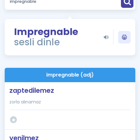
Puan Hesaplama
Rehberlik Aracı
Impregnable
ÖSYM Sınav Takvimi
sesli dinle
Kampanyalar
Blog
impregnable (adj)
İngilizce Gramer
zaptedilemez
zorla alınamaz
yenilmez