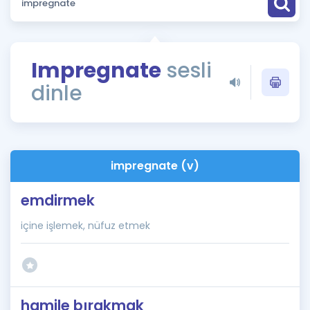
Puan Hesaplama
Rehberlik Aracı
Impregnate
sesli
ÖSYM Sınav Takvimi
dinle
Kampanyalar
Blog
impregnate (v)
İngilizce Gramer
emdirmek
içine işlemek, nüfuz etmek
hamile bırakmak