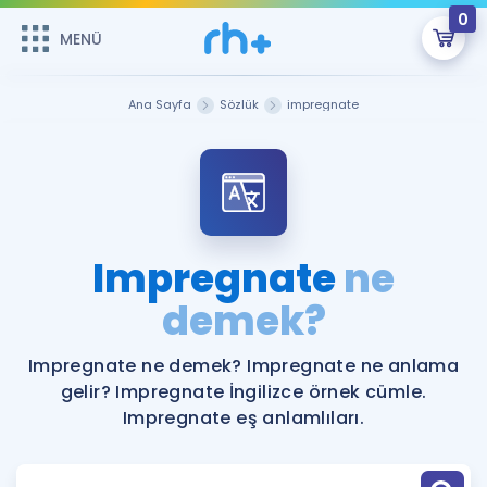
0
MENÜ
MENÜ
Üye Girişi
Ana Sayfa
Sözlük
impregnate
Online Dersler
Sepetin Şu An Boş.
Çalışma Paketleri
Remzi Hoca ile seni sınava hazırlayacak onlarca eğitim seni
bekliyor!
Kitaplar ve Kaynaklar
GİRİŞ YAP
Impregnate
ne
Katılımcı Görüşleri
demek?
Şifremi Hatırlamıyorum
ÜYE DEĞİLİM
Faydalı Araçlar
Impregnate ne demek? Impregnate ne anlama
gelir? Impregnate İngilizce örnek cümle.
Ücretsiz Kaynaklar
Blog
İngilizce Gramer
Impregnate eş anlamlıları.
Hakkımızda
Kariyer
Sözlük
Soru & Cevap
İletişim