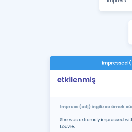
impressed (
etkilenmiş
Impress (adj) ingilizce örnek c
She was extremely impressed with
Louvre.