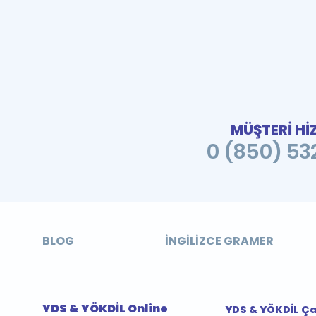
MÜŞTERİ Hİ
0 (850) 532
BLOG
İNGILIZCE GRAMER
YDS & YÖKDİL Online
YDS & YÖKDİL Ç