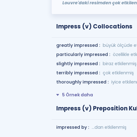
Louvre'daki resimden çok etkilen
Impress (v) Collocations
greatly impressed :
büyük ölçüde e
particularly impressed :
özellikle et
slightly impressed :
biraz etkilenmiş
terribly impressed :
çok etkilenmiş
thoroughly impressed :
iyice etkile
5 Örnek daha
Impress (v) Preposition Ku
impressed by :
...dan etkilenmiş