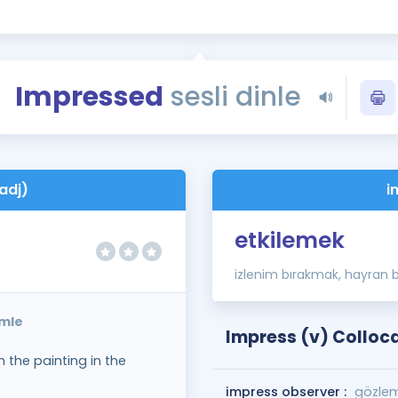
Kampanyalar
Eğitim ve Kitaplar
Blog
Impressed
sesli dinle
YDS - YÖKDİL Tüm S
İngilizce Gram
İngilizce Gramer
adj)
i
etkilemek
izlenim bırakmak, hayran 
ümle
Impress (v) Colloc
 the painting in the
impress observer :
gözlem