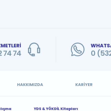
ZMETLERİ
WHATSA
 74 74
0 (53
HAKKIMIZDA
KARIYER
alışma
YDS & YÖKDİL Kitapları