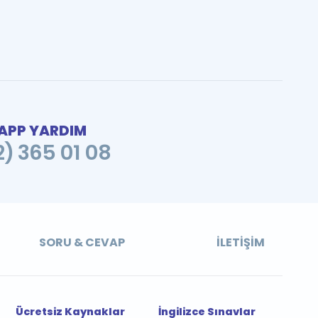
PP YARDIM
2) 365 01 08
SORU & CEVAP
İLETIŞIM
Ücretsiz Kaynaklar
İngilizce Sınavlar