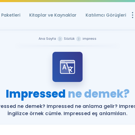
Paketleri
Kitaplar ve Kaynaklar
Katılımcı Görüşleri
Ücretsiz Kayna
Ana Sayfa
Sözlük
impress
YDS ve YÖKDİL içi
Sözlük
İngilizce Sınavları
Puan Hesapla
Impressed
ne demek?
YDS ve YÖKDİL P
Remz
Rehberlik Aracı
ressed ne demek? Impressed ne anlama gelir? Impre
YDS ve YÖKDİL'e H
İngilizce örnek cümle. Impressed eş anlamlıları.
ÖSYM Sınav Ta
Tüm ÖSYM Sınavl