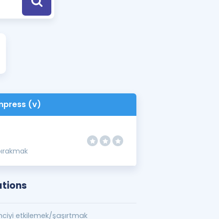
a Özel Fırsatlar
ınavlarla İlgili Haberler
er
 ve Konu Anlatımı
mpress (v)
bırakmak
ations
ciyi etkilemek/şaşırtmak