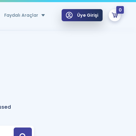
0
Faydalı Araçlar
Üye Girişi
klar
n Ücretsiz Kaynaklar
 için Özel Sözlük
Sepetin Şu An Boş.
ma
uan Hesaplama Aracı
i Hoca ile seni sınava hazırlayacak onlarca eğitim seni bekliyor!
Şifremi Hatırlamıyorum
GİRİŞ YAP
ssed
azırlananlar için Öneriler
kvimi
ÜYE DEĞİLİM
arı Tek Takvimde