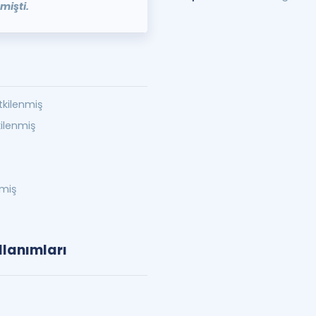
mişti.
tkilenmiş
kilenmiş
nmiş
llanımları