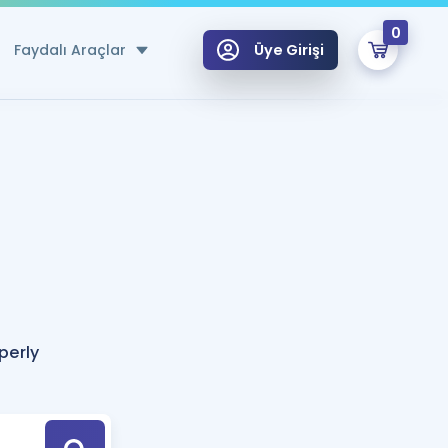
0
Faydalı Araçlar
Üye Girişi
klar
n Ücretsiz Kaynaklar
 için Özel Sözlük
Sepetin Şu An Boş.
ma
uan Hesaplama Aracı
i Hoca ile seni sınava hazırlayacak onlarca eğitim seni bekliyor!
Şifremi Hatırlamıyorum
GİRİŞ YAP
perly
azırlananlar için Öneriler
kvimi
ÜYE DEĞİLİM
arı Tek Takvimde