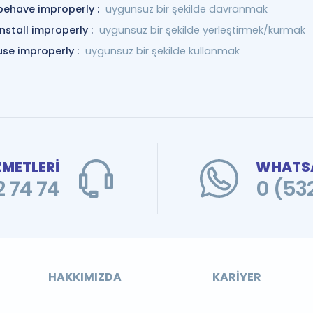
behave improperly :
uygunsuz bir şekilde davranmak
install improperly :
uygunsuz bir şekilde yerleştirmek/kurmak
use improperly :
uygunsuz bir şekilde kullanmak
ZMETLERİ
WHATSA
 74 74
0 (53
HAKKIMIZDA
KARIYER