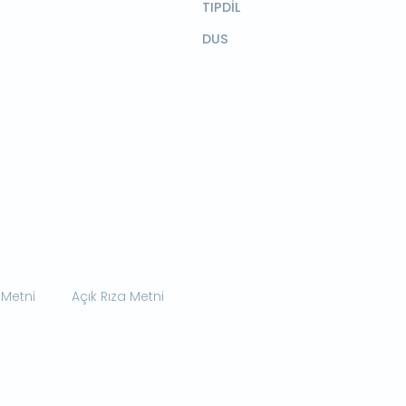
TIPDİL
DUS
 Metni
Açık Rıza Metni