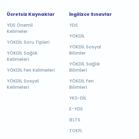
Ücretsiz Kaynaklar
İngilizce Sınavlar
YDS Önemli
YDS
Kelimeler
YÖKDİL
YÖKDİL Soru Tipleri
YÖKDİL Sosyal
YÖKDİL Sağlık
Bilimler
Kelimeleri
YÖKDİL Sağlık
YÖKDİL Fen Kelimeleri
Bilimleri
YÖKDİL Sosyal
YÖKDİL Fen
Kelimeleri
Bilimleri
YKS-DİL
E-YDS
IELTS
TOEFL