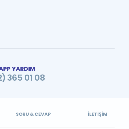
PP YARDIM
2) 365 01 08
SORU & CEVAP
İLETIŞIM