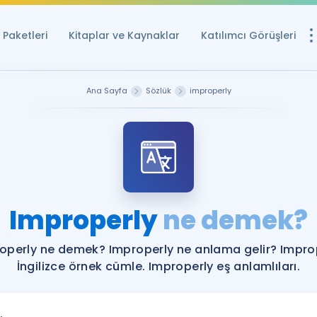
Paketleri
Kitaplar ve Kaynaklar
Katılımcı Görüşleri
Ücretsiz Kayna
Ana Sayfa
Sözlük
improperly
YDS ve YÖKDİL içi
Sözlük
İngilizce Sınavları
Puan Hesapla
Improperly
ne demek?
YDS ve YÖKDİL P
Remz
Rehberlik Aracı
operly ne demek? Improperly ne anlama gelir? Impro
YDS ve YÖKDİL'e H
İngilizce örnek cümle. Improperly eş anlamlıları.
ÖSYM Sınav Ta
Tüm ÖSYM Sınavl