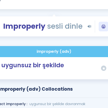
Kampanyalar
Eğitim ve Kitaplar
Blog
Improperly
sesli dinle
YDS - YÖKDİL Tüm S
İngilizce Gram
İngilizce Gramer
improperly (adv)
uygunsuz bir şekilde
Improperly (adv) Collocations
act improperly :
uygunsuz bir şekilde davranmak