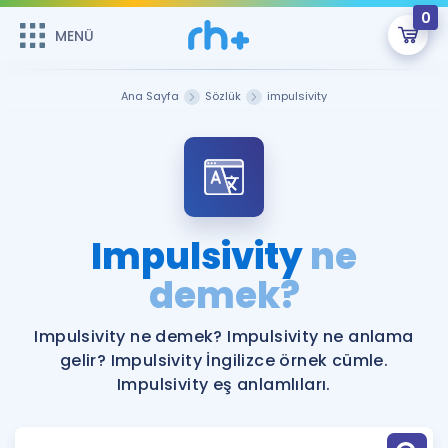
0
MENÜ
MENÜ
Üye Girişi
Ana Sayfa
Sözlük
impulsivity
Online Dersler
Sepetin Şu An Boş.
Çalışma Paketleri
Remzi Hoca ile seni sınava hazırlayacak onlarca eğitim seni
bekliyor!
Kitaplar ve Kaynaklar
GİRİŞ YAP
Impulsivity
ne
Katılımcı Görüşleri
demek?
Şifremi Hatırlamıyorum
ÜYE DEĞİLİM
Faydalı Araçlar
Impulsivity ne demek? Impulsivity ne anlama
gelir? Impulsivity İngilizce örnek cümle.
Ücretsiz Kaynaklar
Blog
İngilizce Gramer
Impulsivity eş anlamlıları.
Hakkımızda
Kariyer
Sözlük
Soru & Cevap
İletişim