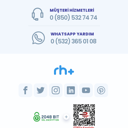
MÜŞTERİ HİZMETLERİ
0 (850) 532 74 74
WHATSAPP YARDIM
0 (532) 365 01 08