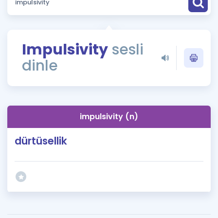
Puan Hesaplama
Rehberlik Aracı
Impulsivity
sesli
ÖSYM Sınav Takvimi
dinle
Kampanyalar
Blog
impulsivity (n)
İngilizce Gramer
dürtüsellik