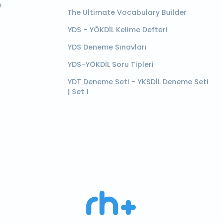
e
The Ultimate Vocabulary Builder
YDS - YÖKDİL Kelime Defteri
YDS Deneme Sınavları
YDS-YÖKDİL Soru Tipleri
YDT Deneme Seti - YKSDİL Deneme Seti
| Set 1