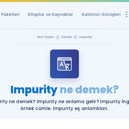
Paketleri
Kitaplar ve Kaynaklar
Katılımcı Görüşleri
Ücretsiz Kayna
Ana Sayfa
Sözlük
impurity
YDS ve YÖKDİL içi
Sözlük
İngilizce Sınavları
Puan Hesapla
Impurity
ne demek?
YDS ve YÖKDİL P
Remz
Rehberlik Aracı
ity ne demek? Impurity ne anlama gelir? Impurity İng
YDS ve YÖKDİL'e H
örnek cümle. Impurity eş anlamlıları.
ÖSYM Sınav Ta
Tüm ÖSYM Sınavl