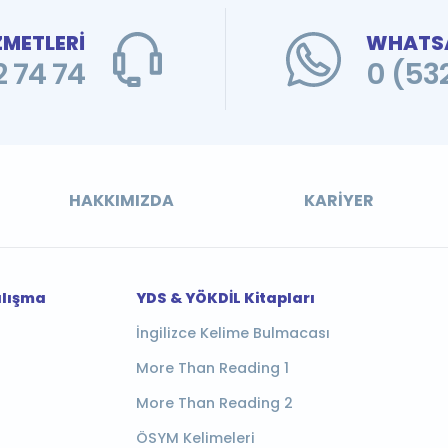
ZMETLERİ
WHATSA
 74 74
0 (53
HAKKIMIZDA
KARIYER
alışma
YDS & YÖKDİL Kitapları
İngilizce Kelime Bulmacası
More Than Reading 1
More Than Reading 2
ÖSYM Kelimeleri