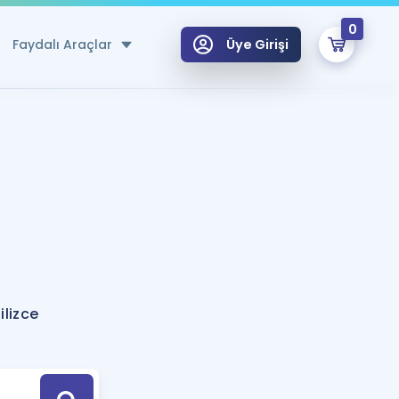
0
Faydalı Araçlar
Üye Girişi
klar
n Ücretsiz Kaynaklar
 için Özel Sözlük
Sepetin Şu An Boş.
ma
uan Hesaplama Aracı
i Hoca ile seni sınava hazırlayacak onlarca eğitim seni bekliyor!
Şifremi Hatırlamıyorum
GİRİŞ YAP
ilizce
azırlananlar için Öneriler
kvimi
ÜYE DEĞİLİM
arı Tek Takvimde