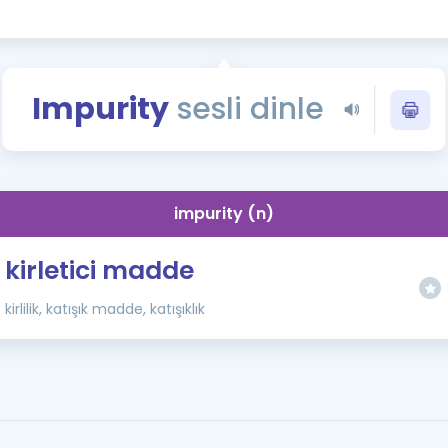
Kampanyalar
Eğitim ve Kitaplar
Blog
Impurity
sesli dinle
YDS - YÖKDİL Tüm S
İngilizce Gram
İngilizce Gramer
impurity (n)
kirletici madde
kirlilik, katışık madde, katışıklık