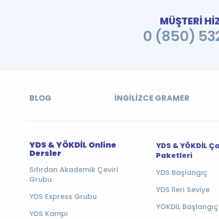
MÜŞTERİ Hİ
0 (850) 532
BLOG
İNGILIZCE GRAMER
YDS & YÖKDİL Online
YDS & YÖKDİL Ç
Dersler
Paketleri
Sıfırdan Akademik Çeviri
YDS Başlangıç
Grubu
YDS İleri Seviye
YDS Express Grubu
YÖKDİL Başlangıç
YDS Kampı