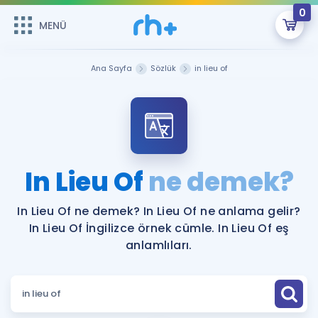
0
MENÜ
MENÜ
Üye Girişi
Ana Sayfa
Sözlük
in lieu of
Online Dersler
Sepetin Şu An Boş.
Çalışma Paketleri
Remzi Hoca ile seni sınava hazırlayacak onlarca eğitim seni
bekliyor!
Kitaplar ve Kaynaklar
GİRİŞ YAP
In Lieu Of
ne demek?
Katılımcı Görüşleri
Şifremi Hatırlamıyorum
In Lieu Of ne demek? In Lieu Of ne anlama gelir?
In Lieu Of İngilizce örnek cümle. In Lieu Of eş
ÜYE DEĞİLİM
Faydalı Araçlar
anlamlıları.
Ücretsiz Kaynaklar
Blog
İngilizce Gramer
Hakkımızda
Kariyer
Sözlük
Soru & Cevap
İletişim