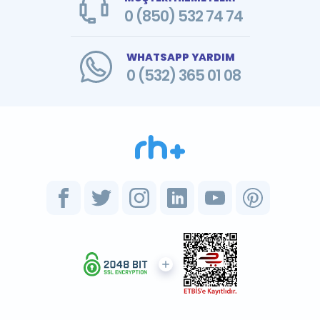
0 (850) 532 74 74
WHATSAPP YARDIM
0 (532) 365 01 08