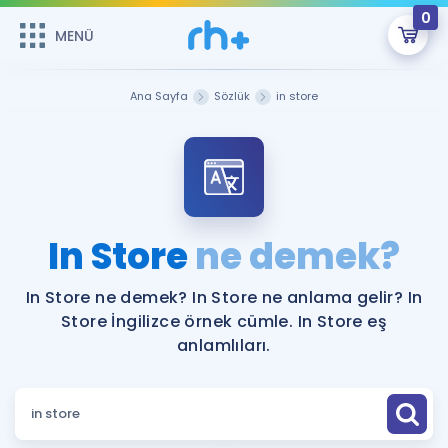
0
MENÜ
MENÜ
Üye Girişi
Ana Sayfa
Sözlük
in store
Online Dersler
Sepetin Şu An Boş.
Çalışma Paketleri
Remzi Hoca ile seni sınava hazırlayacak onlarca eğitim seni
bekliyor!
Kitaplar ve Kaynaklar
GİRİŞ YAP
In Store
ne demek?
Katılımcı Görüşleri
Şifremi Hatırlamıyorum
In Store ne demek? In Store ne anlama gelir? In
Store İngilizce örnek cümle. In Store eş
ÜYE DEĞİLİM
Faydalı Araçlar
anlamlıları.
Ücretsiz Kaynaklar
Blog
İngilizce Gramer
Hakkımızda
Kariyer
Sözlük
Soru & Cevap
İletişim