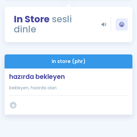
Puan Hesaplama
In Store
sesli
Rehberlik Aracı
dinle
ÖSYM Sınav Takvimi
Kampanyalar
Blog
in store (phr)
İngilizce Gramer
hazırda bekleyen
bekleyen, hazırda olan