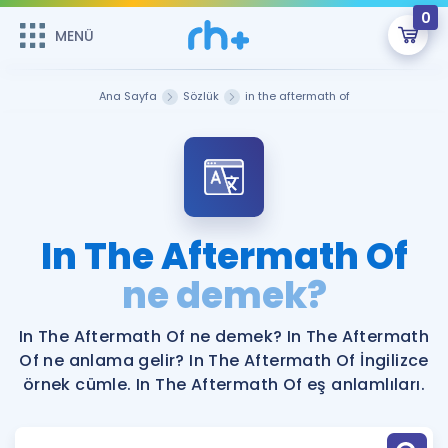
0
MENÜ
MENÜ
Üye Girişi
Ana Sayfa
Sözlük
in the aftermath of
Online Dersler
Sepetin Şu An Boş.
Çalışma Paketleri
Remzi Hoca ile seni sınava hazırlayacak onlarca eğitim seni
bekliyor!
Kitaplar ve Kaynaklar
GİRİŞ YAP
In The Aftermath Of
Katılımcı Görüşleri
ne demek?
Şifremi Hatırlamıyorum
ÜYE DEĞİLİM
Faydalı Araçlar
In The Aftermath Of ne demek? In The Aftermath
Of ne anlama gelir? In The Aftermath Of İngilizce
Ücretsiz Kaynaklar
Blog
İngilizce Gramer
örnek cümle. In The Aftermath Of eş anlamlıları.
Hakkımızda
Kariyer
Sözlük
Soru & Cevap
İletişim