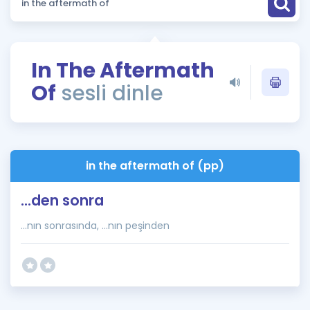
Puan Hesaplama
Rehberlik Aracı
In The Aftermath
ÖSYM Sınav Takvimi
Of
sesli dinle
Kampanyalar
Blog
in the aftermath of (pp)
İngilizce Gramer
...den sonra
...nın sonrasında, ...nın peşinden