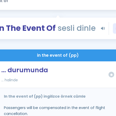
Kampanyalar
Eğitim ve Kitaplar
Blog
In The Event Of
sesli dinle
YDS - YÖKDİL Tüm S
İngilizce Gram
İngilizce Gramer
in the event of (pp)
… durumunda
… halinde
In the event of (pp) ingilizce örnek cümle
Passengers will be compensated in the event of flight
cancellation.