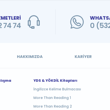
ZMETLERİ
WHATSA
 74 74
0 (53
HAKKIMIZDA
KARIYER
alışma
YDS & YÖKDİL Kitapları
İngilizce Kelime Bulmacası
More Than Reading 1
More Than Reading 2