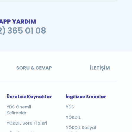
PP YARDIM
2) 365 01 08
SORU & CEVAP
İLETIŞIM
Ücretsiz Kaynaklar
İngilizce Sınavlar
YDS Önemli
YDS
Kelimeler
YÖKDİL
YÖKDİL Soru Tipleri
YÖKDİL Sosyal