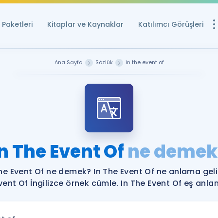
Paketleri
Kitaplar ve Kaynaklar
Katılımcı Görüşleri
Ücretsiz Kayna
Ana Sayfa
Sözlük
in the event of
YDS ve YÖKDİL içi
Sözlük
İngilizce Sınavları
Puan Hesapla
In The Event Of
ne demek
YDS ve YÖKDİL P
Remz
Rehberlik Aracı
he Event Of ne demek? In The Event Of ne anlama geli
YDS ve YÖKDİL'e H
vent Of İngilizce örnek cümle. In The Event Of eş anlaml
ÖSYM Sınav Ta
Tüm ÖSYM Sınavl