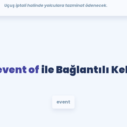
Uçuş iptali halinde yolculara tazminat ödenecek.
event of
ile Bağlantılı K
event