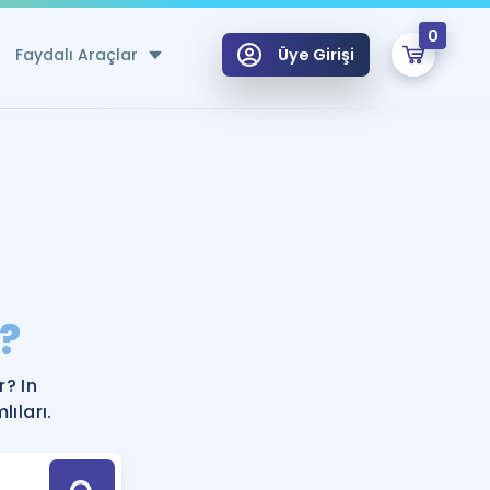
0
Faydalı Araçlar
Üye Girişi
klar
n Ücretsiz Kaynaklar
 için Özel Sözlük
Sepetin Şu An Boş.
ma
?
uan Hesaplama Aracı
i Hoca ile seni sınava hazırlayacak onlarca eğitim seni bekliyor!
Şifremi Hatırlamıyorum
GİRİŞ YAP
r? In
azırlananlar için Öneriler
ıları.
kvimi
ÜYE DEĞİLİM
arı Tek Takvimde