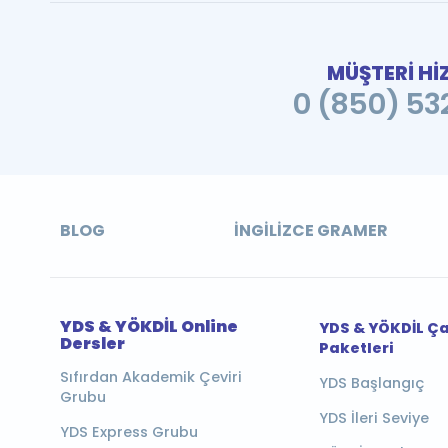
MÜŞTERİ Hİ
0 (850) 532
BLOG
İNGILIZCE GRAMER
YDS & YÖKDİL Online
YDS & YÖKDİL Ç
Dersler
Paketleri
Sıfırdan Akademik Çeviri
YDS Başlangıç
Grubu
YDS İleri Seviye
YDS Express Grubu