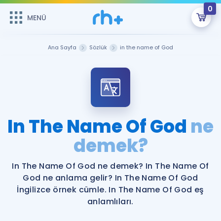
0
MENÜ
MENÜ
Üye Girişi
Ana Sayfa
Sözlük
in the name of God
Online Dersler
Sepetin Şu An Boş.
Çalışma Paketleri
Remzi Hoca ile seni sınava hazırlayacak onlarca eğitim seni
bekliyor!
Kitaplar ve Kaynaklar
GİRİŞ YAP
In The Name Of God
ne
Katılımcı Görüşleri
demek?
Şifremi Hatırlamıyorum
ÜYE DEĞİLİM
Faydalı Araçlar
In The Name Of God ne demek? In The Name Of
God ne anlama gelir? In The Name Of God
Ücretsiz Kaynaklar
Blog
İngilizce Gramer
İngilizce örnek cümle. In The Name Of God eş
anlamlıları.
Hakkımızda
Kariyer
Sözlük
Soru & Cevap
İletişim