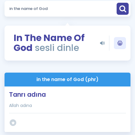
Puan Hesaplama
Rehberlik Aracı
ÖSYM Sınav Takvimi
In The Name Of
God
sesli dinle
Kampanyalar
Blog
İngilizce Gramer
in the name of God (phr)
Tanrı adına
Allah adına