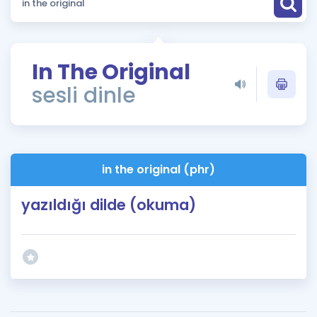
Puan Hesaplama
Rehberlik Aracı
In The Original
ÖSYM Sınav Takvimi
sesli dinle
Kampanyalar
Blog
in the original (phr)
İngilizce Gramer
yazıldığı dilde (okuma)