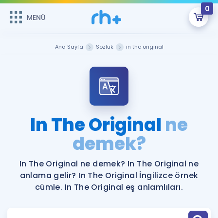
0
MENÜ
MENÜ
Üye Girişi
Ana Sayfa
Sözlük
in the original
Online Dersler
Sepetin Şu An Boş.
Çalışma Paketleri
Remzi Hoca ile seni sınava hazırlayacak onlarca eğitim seni
bekliyor!
Kitaplar ve Kaynaklar
GİRİŞ YAP
In The Original
ne
Katılımcı Görüşleri
demek?
Şifremi Hatırlamıyorum
ÜYE DEĞİLİM
Faydalı Araçlar
In The Original ne demek? In The Original ne
anlama gelir? In The Original İngilizce örnek
Ücretsiz Kaynaklar
Blog
İngilizce Gramer
cümle. In The Original eş anlamlıları.
Hakkımızda
Kariyer
Sözlük
Soru & Cevap
İletişim