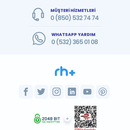
MÜŞTERİ HİZMETLERİ
0 (850) 532 74 74
WHATSAPP YARDIM
0 (532) 365 01 08