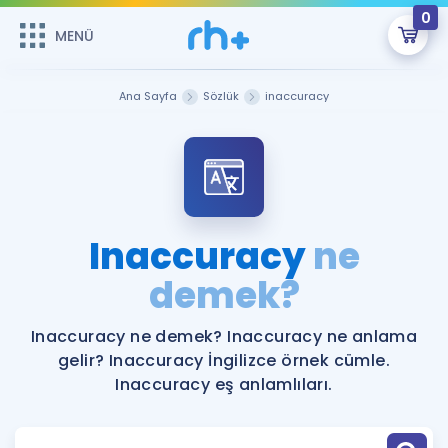
0
MENÜ
MENÜ
Üye Girişi
Ana Sayfa
Sözlük
inaccuracy
Online Dersler
Sepetin Şu An Boş.
Çalışma Paketleri
Remzi Hoca ile seni sınava hazırlayacak onlarca eğitim seni
bekliyor!
Kitaplar ve Kaynaklar
GİRİŞ YAP
Inaccuracy
ne
Katılımcı Görüşleri
demek?
Şifremi Hatırlamıyorum
ÜYE DEĞİLİM
Faydalı Araçlar
Inaccuracy ne demek? Inaccuracy ne anlama
gelir? Inaccuracy İngilizce örnek cümle.
Ücretsiz Kaynaklar
Blog
İngilizce Gramer
Inaccuracy eş anlamlıları.
Hakkımızda
Kariyer
Sözlük
Soru & Cevap
İletişim