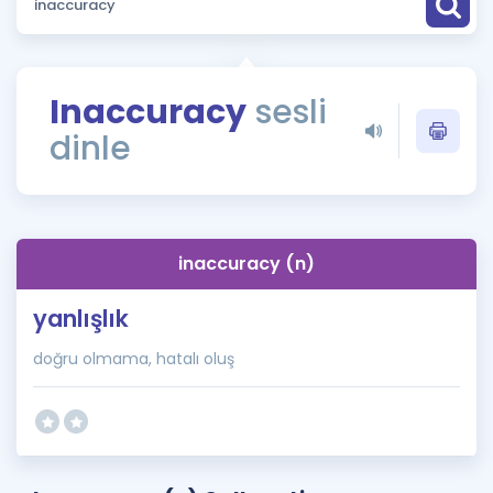
Puan Hesaplama
Rehberlik Aracı
Inaccuracy
sesli
ÖSYM Sınav Takvimi
dinle
Kampanyalar
Blog
inaccuracy (n)
İngilizce Gramer
yanlışlık
doğru olmama, hatalı oluş