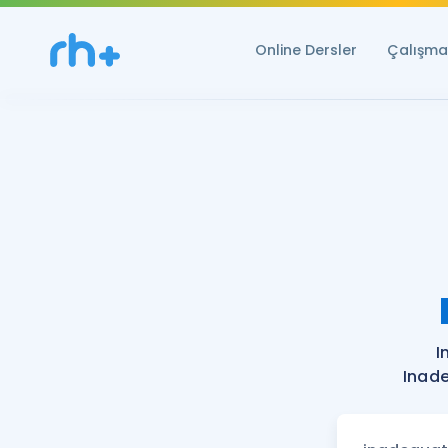
Online Dersler
Çalışma 
I
Inade