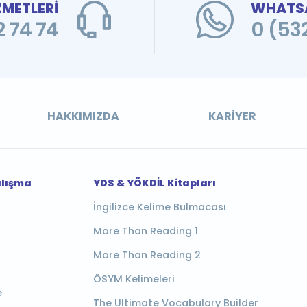
ZMETLERİ
WHATSA
 74 74
0 (53
HAKKIMIZDA
KARIYER
alışma
YDS & YÖKDİL Kitapları
İngilizce Kelime Bulmacası
More Than Reading 1
More Than Reading 2
ÖSYM Kelimeleri
e
The Ultimate Vocabulary Builder