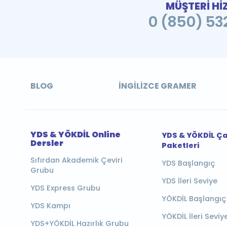
MÜŞTERİ Hİ
0 (850) 532
BLOG
İNGILIZCE GRAMER
YDS & YÖKDİL Online
YDS & YÖKDİL Ç
Dersler
Paketleri
Sıfırdan Akademik Çeviri
YDS Başlangıç
Grubu
YDS İleri Seviye
YDS Express Grubu
YÖKDİL Başlangıç
YDS Kampı
YÖKDİL İleri Seviy
YDS+YÖKDİL Hazırlık Grubu