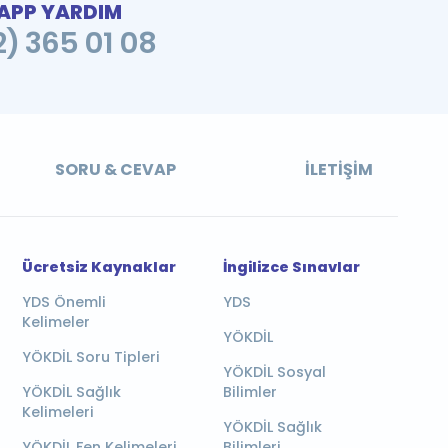
PP YARDIM
2) 365 01 08
SORU & CEVAP
İLETIŞIM
Ücretsiz Kaynaklar
İngilizce Sınavlar
YDS Önemli
YDS
Kelimeler
YÖKDİL
YÖKDİL Soru Tipleri
YÖKDİL Sosyal
YÖKDİL Sağlık
Bilimler
Kelimeleri
YÖKDİL Sağlık
YÖKDİL Fen Kelimeleri
Bilimleri