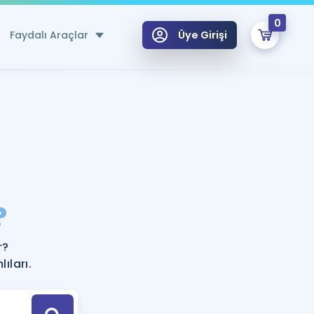
0
Faydalı Araçlar
Üye Girişi
klar
n Ücretsiz Kaynaklar
 için Özel Sözlük
Sepetin Şu An Boş.
ma
?
uan Hesaplama Aracı
i Hoca ile seni sınava hazırlayacak onlarca eğitim seni bekliyor!
Şifremi Hatırlamıyorum
GİRİŞ YAP
r?
azırlananlar için Öneriler
ıları.
kvimi
ÜYE DEĞİLİM
arı Tek Takvimde