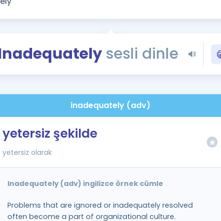
Kampanyalar
Eğitim ve Kitaplar
Blog
Inadequately
sesli dinle
YDS - YÖKDİL Tüm S
İngilizce Gram
İngilizce Gramer
inadequately (adv)
yetersiz şekilde
yetersiz olarak
Inadequately (adv) ingilizce örnek cümle
Problems that are ignored or inadequately resolved
often become a part of organizational culture.