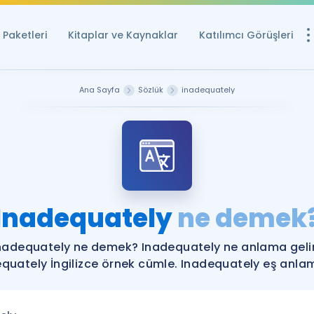
Paketleri
Kitaplar ve Kaynaklar
Katılımcı Görüşleri
Ücretsiz Kayna
Ana Sayfa
Sözlük
inadequately
YDS ve YÖKDİL içi
Sözlük
İngilizce Sınavları
Puan Hesapla
Inadequately
ne demek
YDS ve YÖKDİL P
Remz
Rehberlik Aracı
nadequately ne demek? Inadequately ne anlama geli
YDS ve YÖKDİL'e H
quately İngilizce örnek cümle. Inadequately eş anlaml
ÖSYM Sınav Ta
Tüm ÖSYM Sınavl