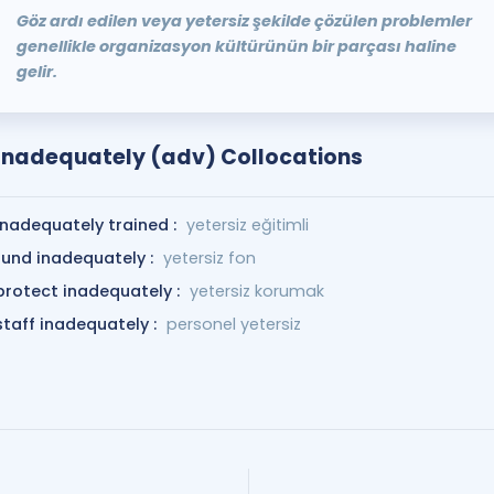
Göz ardı edilen veya yetersiz şekilde çözülen problemler
genellikle organizasyon kültürünün bir parçası haline
gelir.
Inadequately (adv) Collocations
inadequately trained :
yetersiz eğitimli
fund inadequately :
yetersiz fon
protect inadequately :
yetersiz korumak
staff inadequately :
personel yetersiz