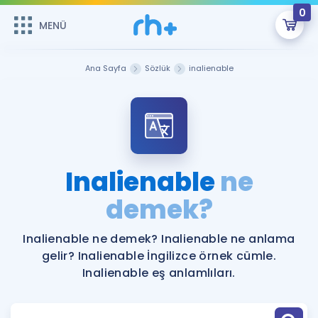
0
MENÜ
MENÜ
Üye Girişi
Ana Sayfa
Sözlük
inalienable
Online Dersler
Sepetin Şu An Boş.
Çalışma Paketleri
Remzi Hoca ile seni sınava hazırlayacak onlarca eğitim seni
bekliyor!
Kitaplar ve Kaynaklar
GİRİŞ YAP
Inalienable
ne
Katılımcı Görüşleri
demek?
Şifremi Hatırlamıyorum
ÜYE DEĞİLİM
Faydalı Araçlar
Inalienable ne demek? Inalienable ne anlama
gelir? Inalienable İngilizce örnek cümle.
Ücretsiz Kaynaklar
Blog
İngilizce Gramer
Inalienable eş anlamlıları.
Hakkımızda
Kariyer
Sözlük
Soru & Cevap
İletişim