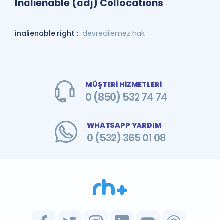
Inalienable (adj) Collocations
inalienable right :
devredilemez hak
MÜŞTERİ HİZMETLERİ
0 (850) 532 74 74
WHATSAPP YARDIM
0 (532) 365 01 08