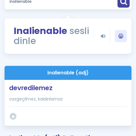
Puan Hesaplama
Rehberlik Aracı
Inalienable
sesli
ÖSYM Sınav Takvimi
dinle
Kampanyalar
Blog
inalienable (adj)
İngilizce Gramer
devredilemez
vazgeçilmez, kaldırılamaz