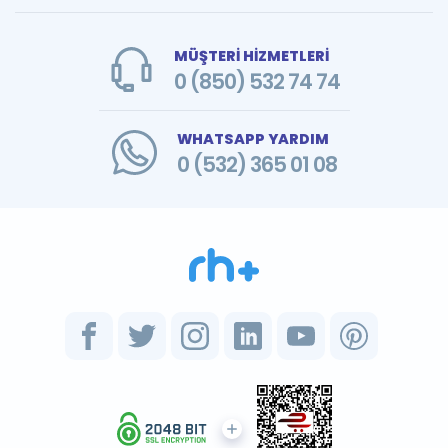
MÜŞTERİ HİZMETLERİ
0 (850) 532 74 74
WHATSAPP YARDIM
0 (532) 365 01 08