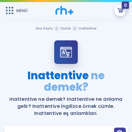
0
MENÜ
MENÜ
Üye Girişi
Ana Sayfa
Sözlük
inattentive
Online Dersler
Sepetin Şu An Boş.
Çalışma Paketleri
Remzi Hoca ile seni sınava hazırlayacak onlarca eğitim seni
bekliyor!
Kitaplar ve Kaynaklar
GİRİŞ YAP
Inattentive
ne
Katılımcı Görüşleri
demek?
Şifremi Hatırlamıyorum
ÜYE DEĞİLİM
Faydalı Araçlar
Inattentive ne demek? Inattentive ne anlama
gelir? Inattentive İngilizce örnek cümle.
Ücretsiz Kaynaklar
Blog
İngilizce Gramer
Inattentive eş anlamlıları.
Hakkımızda
Kariyer
Sözlük
Soru & Cevap
İletişim