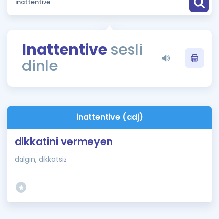
Puan Hesaplama
Rehberlik Aracı
Inattentive
sesli
ÖSYM Sınav Takvimi
dinle
Kampanyalar
Blog
inattentive (adj)
İngilizce Gramer
dikkatini vermeyen
dalgın, dikkatsiz