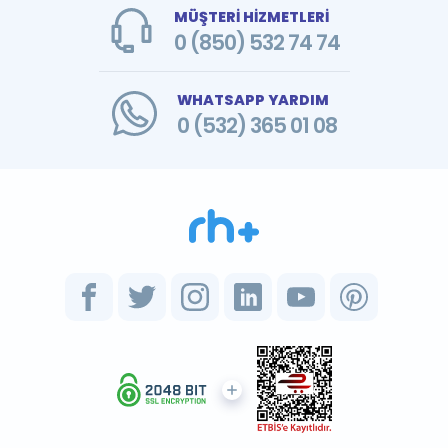
MÜŞTERİ HİZMETLERİ
0 (850) 532 74 74
WHATSAPP YARDIM
0 (532) 365 01 08