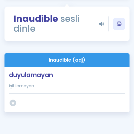
Puan Hesaplama
Inaudible
sesli
Rehberlik Aracı
dinle
ÖSYM Sınav Takvimi
Kampanyalar
Blog
inaudible (adj)
İngilizce Gramer
duyulamayan
işitilemeyen