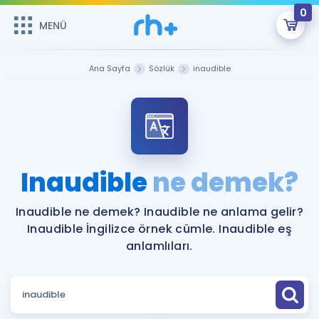
0
MENÜ
MENÜ
Üye Girişi
Ana Sayfa
Sözlük
inaudible
Online Dersler
Sepetin Şu An Boş.
Çalışma Paketleri
Remzi Hoca ile seni sınava hazırlayacak onlarca eğitim seni
bekliyor!
Kitaplar ve Kaynaklar
GİRİŞ YAP
Inaudible
ne demek?
Katılımcı Görüşleri
Şifremi Hatırlamıyorum
Inaudible ne demek? Inaudible ne anlama gelir?
Inaudible İngilizce örnek cümle. Inaudible eş
ÜYE DEĞİLİM
Faydalı Araçlar
anlamlıları.
Ücretsiz Kaynaklar
Blog
İngilizce Gramer
Hakkımızda
Kariyer
Sözlük
Soru & Cevap
İletişim