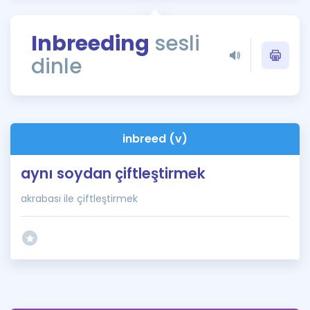
Puan Hesaplama
Inbreeding
sesli
Rehberlik Aracı
dinle
ÖSYM Sınav Takvimi
Kampanyalar
Blog
inbreed (v)
İngilizce Gramer
aynı soydan çiftleştirmek
akrabası ile çiftleştirmek