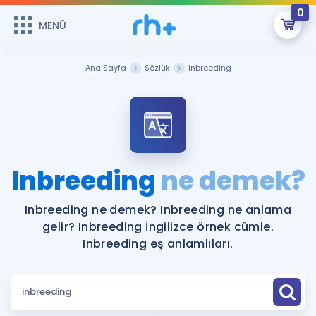
0
MENÜ
MENÜ
Üye Girişi
Ana Sayfa
Sözlük
inbreeding
Online Dersler
Sepetin Şu An Boş.
Çalışma Paketleri
Remzi Hoca ile seni sınava hazırlayacak onlarca eğitim seni
bekliyor!
Kitaplar ve Kaynaklar
GİRİŞ YAP
Inbreeding
ne demek?
Katılımcı Görüşleri
Şifremi Hatırlamıyorum
Inbreeding ne demek? Inbreeding ne anlama
gelir? Inbreeding İngilizce örnek cümle.
ÜYE DEĞİLİM
Faydalı Araçlar
Inbreeding eş anlamlıları.
Ücretsiz Kaynaklar
Blog
İngilizce Gramer
Hakkımızda
Kariyer
Sözlük
Soru & Cevap
İletişim