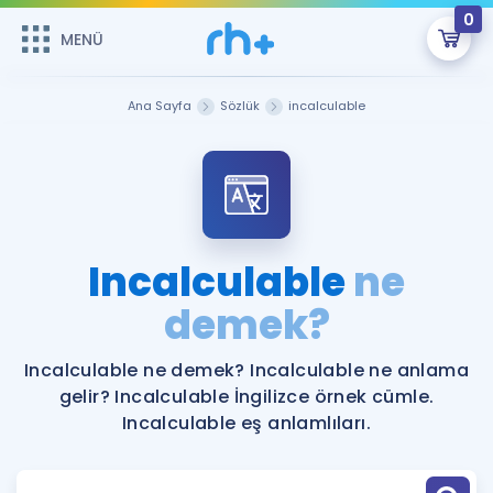
0
MENÜ
MENÜ
Üye Girişi
Ana Sayfa
Sözlük
incalculable
Online Dersler
Sepetin Şu An Boş.
Çalışma Paketleri
Remzi Hoca ile seni sınava hazırlayacak onlarca eğitim seni
bekliyor!
Kitaplar ve Kaynaklar
GİRİŞ YAP
Incalculable
ne
Katılımcı Görüşleri
demek?
Şifremi Hatırlamıyorum
ÜYE DEĞİLİM
Faydalı Araçlar
Incalculable ne demek? Incalculable ne anlama
gelir? Incalculable İngilizce örnek cümle.
Ücretsiz Kaynaklar
Blog
İngilizce Gramer
Incalculable eş anlamlıları.
Hakkımızda
Kariyer
Sözlük
Soru & Cevap
İletişim