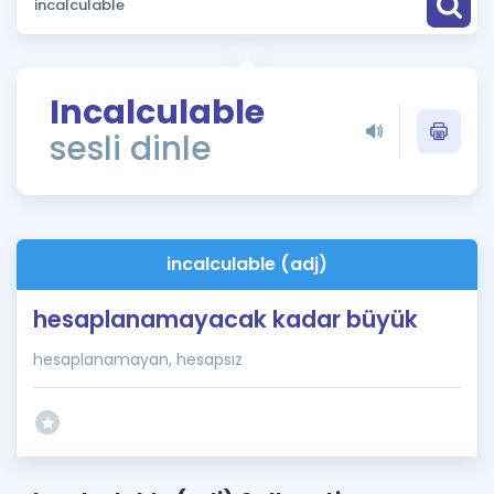
Puan Hesaplama
Rehberlik Aracı
Incalculable
ÖSYM Sınav Takvimi
sesli dinle
Kampanyalar
Blog
incalculable (adj)
İngilizce Gramer
hesaplanamayacak kadar büyük
hesaplanamayan, hesapsız