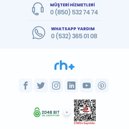
MÜŞTERİ HİZMETLERİ
0 (850) 532 74 74
WHATSAPP YARDIM
0 (532) 365 01 08