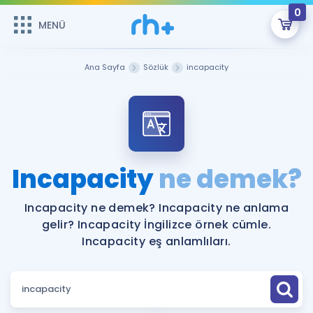
0
MENÜ
MENÜ
Üye Girişi
Ana Sayfa
Sözlük
incapacity
Online Dersler
Sepetin Şu An Boş.
Çalışma Paketleri
Remzi Hoca ile seni sınava hazırlayacak onlarca eğitim seni
bekliyor!
Kitaplar ve Kaynaklar
GİRİŞ YAP
Incapacity
ne demek?
Katılımcı Görüşleri
Şifremi Hatırlamıyorum
Incapacity ne demek? Incapacity ne anlama
gelir? Incapacity İngilizce örnek cümle.
ÜYE DEĞİLİM
Faydalı Araçlar
Incapacity eş anlamlıları.
Ücretsiz Kaynaklar
Blog
İngilizce Gramer
Hakkımızda
Kariyer
Sözlük
Soru & Cevap
İletişim