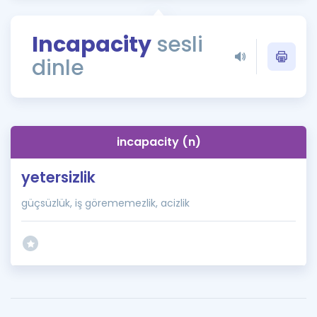
Puan Hesaplama
Incapacity
sesli
Rehberlik Aracı
dinle
ÖSYM Sınav Takvimi
Kampanyalar
Blog
incapacity (n)
İngilizce Gramer
yetersizlik
güçsüzlük, iş görememezlik, acizlik