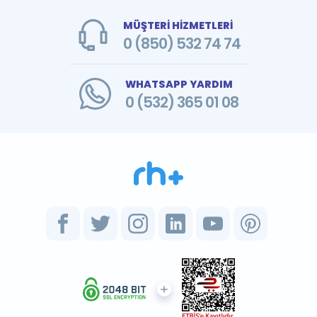
MÜŞTERİ HİZMETLERİ
0 (850) 532 74 74
WHATSAPP YARDIM
0 (532) 365 01 08