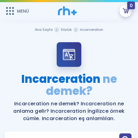
0
MENÜ
MENÜ
Üye Girişi
Ana Sayfa
Sözlük
incarceration
Online Dersler
Sepetin Şu An Boş.
Çalışma Paketleri
Remzi Hoca ile seni sınava hazırlayacak onlarca eğitim seni
bekliyor!
Kitaplar ve Kaynaklar
GİRİŞ YAP
Incarceration
ne
Katılımcı Görüşleri
demek?
Şifremi Hatırlamıyorum
ÜYE DEĞİLİM
Faydalı Araçlar
Incarceration ne demek? Incarceration ne
anlama gelir? Incarceration İngilizce örnek
Ücretsiz Kaynaklar
Blog
İngilizce Gramer
cümle. Incarceration eş anlamlıları.
Hakkımızda
Kariyer
Sözlük
Soru & Cevap
İletişim