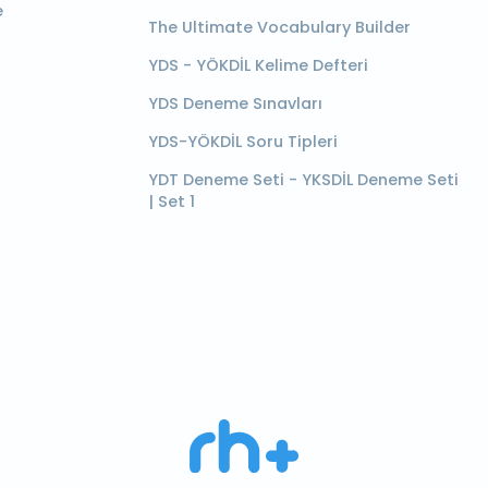
e
The Ultimate Vocabulary Builder
YDS - YÖKDİL Kelime Defteri
YDS Deneme Sınavları
YDS-YÖKDİL Soru Tipleri
YDT Deneme Seti - YKSDİL Deneme Seti
| Set 1