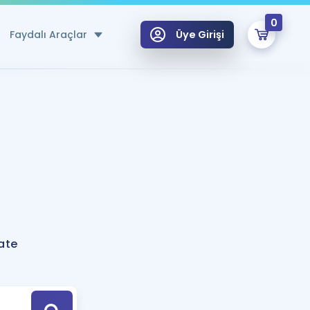
0
Faydalı Araçlar
Üye Girişi
klar
n Ücretsiz Kaynaklar
 için Özel Sözlük
Sepetin Şu An Boş.
ma
uan Hesaplama Aracı
i Hoca ile seni sınava hazırlayacak onlarca eğitim seni bekliyor!
Şifremi Hatırlamıyorum
GİRİŞ YAP
ate
azırlananlar için Öneriler
kvimi
ÜYE DEĞİLİM
arı Tek Takvimde