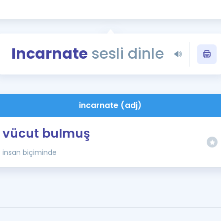
Kampanyalar
Eğitim ve Kitaplar
Blog
Incarnate
sesli dinle
YDS - YÖKDİL Tüm S
İngilizce Gram
İngilizce Gramer
incarnate (adj)
vücut bulmuş
insan biçiminde