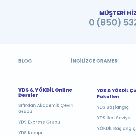
MÜŞTERİ Hİ
0 (850) 532
BLOG
İNGILIZCE GRAMER
YDS & YÖKDİL Online
YDS & YÖKDİL Ç
Dersler
Paketleri
Sıfırdan Akademik Çeviri
YDS Başlangıç
Grubu
YDS İleri Seviye
YDS Express Grubu
YÖKDİL Başlangıç
YDS Kampı