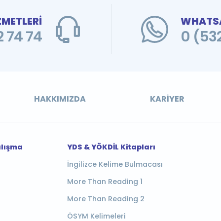
ZMETLERİ
WHATSA
 74 74
0 (53
HAKKIMIZDA
KARIYER
alışma
YDS & YÖKDİL Kitapları
İngilizce Kelime Bulmacası
More Than Reading 1
More Than Reading 2
ÖSYM Kelimeleri