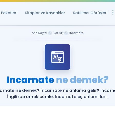
Paketleri
Kitaplar ve Kaynaklar
Katılımcı Görüşleri
Ücretsiz Kayna
Ana Sayfa
Sözlük
incarnate
YDS ve YÖKDİL içi
Sözlük
İngilizce Sınavları
Puan Hesapla
Incarnate
ne demek?
YDS ve YÖKDİL P
Remz
Rehberlik Aracı
carnate ne demek? Incarnate ne anlama gelir? Incarn
YDS ve YÖKDİL'e H
İngilizce örnek cümle. Incarnate eş anlamlıları.
ÖSYM Sınav Ta
Tüm ÖSYM Sınavl