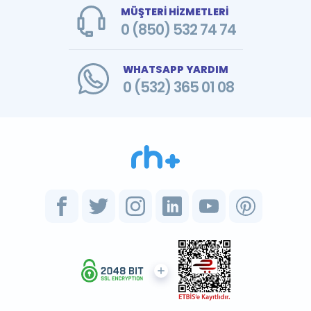
MÜŞTERİ HİZMETLERİ
0 (850) 532 74 74
WHATSAPP YARDIM
0 (532) 365 01 08