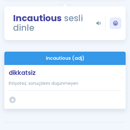
Puan Hesaplama
Incautious
sesli
Rehberlik Aracı
dinle
ÖSYM Sınav Takvimi
Kampanyalar
Blog
incautious (adj)
İngilizce Gramer
dikkatsiz
ihtiyatsız, sonuçlarını düşünmeyen