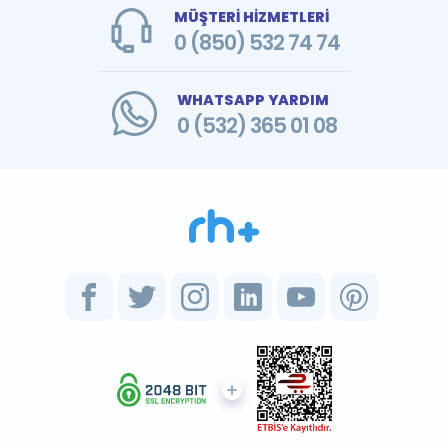
MÜŞTERİ HİZMETLERİ
0 (850) 532 74 74
WHATSAPP YARDIM
0 (532) 365 01 08