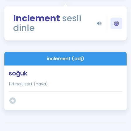
Puan Hesaplama
Inclement
sesli
Rehberlik Aracı
dinle
ÖSYM Sınav Takvimi
Kampanyalar
Blog
inclement (adj)
İngilizce Gramer
soğuk
fırtınalı, sert (hava)