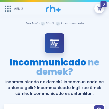
0
MENÜ
MENÜ
Üye Girişi
Ana Sayfa
Sözlük
incommunicado
Online Dersler
Sepetin Şu An Boş.
Çalışma Paketleri
Remzi Hoca ile seni sınava hazırlayacak onlarca eğitim seni
bekliyor!
Kitaplar ve Kaynaklar
GİRİŞ YAP
Incommunicado
ne
Katılımcı Görüşleri
demek?
Şifremi Hatırlamıyorum
ÜYE DEĞİLİM
Faydalı Araçlar
Incommunicado ne demek? Incommunicado ne
anlama gelir? Incommunicado İngilizce örnek
Ücretsiz Kaynaklar
Blog
İngilizce Gramer
cümle. Incommunicado eş anlamlıları.
Hakkımızda
Kariyer
Sözlük
Soru & Cevap
İletişim