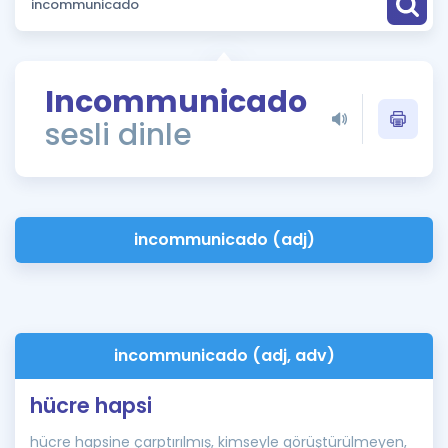
Puan Hesaplama
Rehberlik Aracı
Incommunicado
ÖSYM Sınav Takvimi
sesli dinle
Kampanyalar
Blog
incommunicado (adj)
İngilizce Gramer
incommunicado (adj, adv)
hücre hapsi
hücre hapsine çarptırılmış, kimseyle görüştürülmeyen,