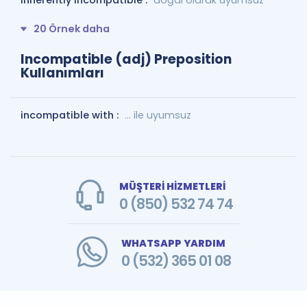
inherently incompatible :
doğal olarak uyumsuz
20 Örnek daha
Incompatible (adj) Preposition
Kullanımları
incompatible with :
... ile uyumsuz
MÜŞTERİ HİZMETLERİ
0 (850) 532 74 74
WHATSAPP YARDIM
0 (532) 365 01 08