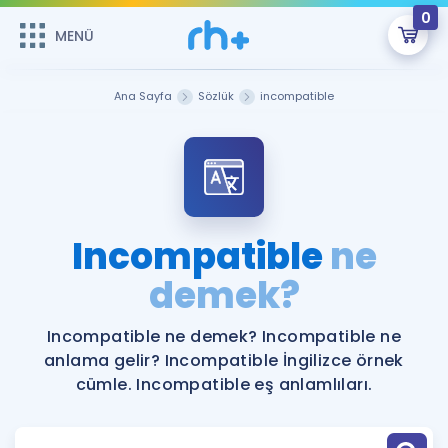
0
MENÜ
MENÜ
Üye Girişi
Ana Sayfa
Sözlük
incompatible
Online Dersler
Sepetin Şu An Boş.
Çalışma Paketleri
Remzi Hoca ile seni sınava hazırlayacak onlarca eğitim seni
bekliyor!
Kitaplar ve Kaynaklar
GİRİŞ YAP
Incompatible
ne
Katılımcı Görüşleri
demek?
Şifremi Hatırlamıyorum
ÜYE DEĞİLİM
Faydalı Araçlar
Incompatible ne demek? Incompatible ne
anlama gelir? Incompatible İngilizce örnek
Ücretsiz Kaynaklar
Blog
İngilizce Gramer
cümle. Incompatible eş anlamlıları.
Hakkımızda
Kariyer
Sözlük
Soru & Cevap
İletişim