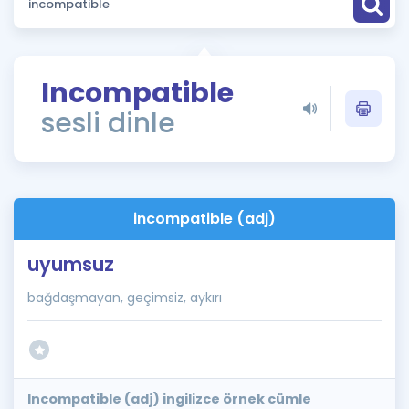
Puan Hesaplama
Rehberlik Aracı
Incompatible
ÖSYM Sınav Takvimi
sesli dinle
Kampanyalar
Blog
incompatible (adj)
İngilizce Gramer
uyumsuz
bağdaşmayan, geçimsiz, aykırı
Incompatible (adj) ingilizce örnek cümle