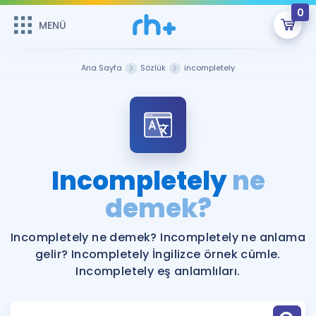
0
MENÜ
MENÜ
Üye Girişi
Ana Sayfa
Sözlük
incompletely
Online Dersler
Sepetin Şu An Boş.
Çalışma Paketleri
Remzi Hoca ile seni sınava hazırlayacak onlarca eğitim seni
bekliyor!
Kitaplar ve Kaynaklar
GİRİŞ YAP
Incompletely
ne
Katılımcı Görüşleri
demek?
Şifremi Hatırlamıyorum
ÜYE DEĞİLİM
Faydalı Araçlar
Incompletely ne demek? Incompletely ne anlama
gelir? Incompletely İngilizce örnek cümle.
Ücretsiz Kaynaklar
Blog
İngilizce Gramer
Incompletely eş anlamlıları.
Hakkımızda
Kariyer
Sözlük
Soru & Cevap
İletişim