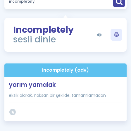
Puan Hesaplama
Rehberlik Aracı
Incompletely
ÖSYM Sınav Takvimi
sesli dinle
Kampanyalar
Blog
incompletely (adv)
İngilizce Gramer
yarım yamalak
eksik olarak, noksan bir şekilde, tamamlamadan