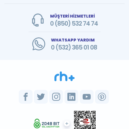
MÜŞTERİ HİZMETLERİ
0 (850) 532 74 74
WHATSAPP YARDIM
0 (532) 365 01 08