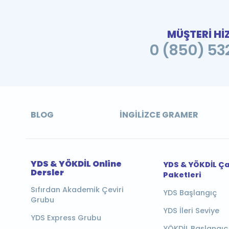
MÜŞTERİ Hİ
0 (850) 532
BLOG
İNGILIZCE GRAMER
YDS & YÖKDİL Online
YDS & YÖKDİL Ç
Dersler
Paketleri
Sıfırdan Akademik Çeviri
YDS Başlangıç
Grubu
YDS İleri Seviye
YDS Express Grubu
YÖKDİL Başlangıç