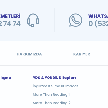
ZMETLERİ
WHATSA
 74 74
0 (53
HAKKIMIZDA
KARIYER
alışma
YDS & YÖKDİL Kitapları
İngilizce Kelime Bulmacası
More Than Reading 1
More Than Reading 2