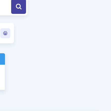
a Özel Fırsatlar
ınavlarla İlgili Haberler
er
 ve Konu Anlatımı