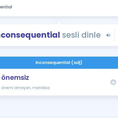
Kampanyalar
Eğitim ve Kitaplar
Blog
YDS - YÖKDİL Tüm S
nconsequential
sesli dinle
İngilizce Gram
İngilizce Gramer
inconsequential (adj)
önemsiz
önemi olmayan, mantıksız