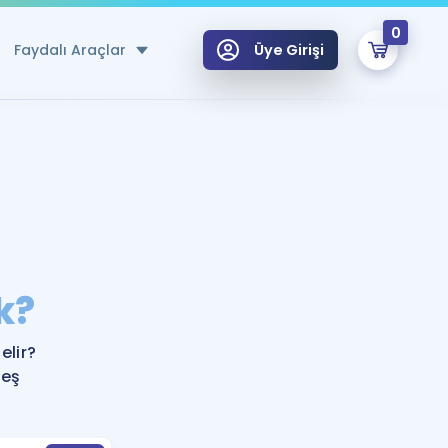
0
Faydalı Araçlar
Üye Girişi
klar
n Ücretsiz Kaynaklar
 için Özel Sözlük
Sepetin Şu An Boş.
ma
k?
uan Hesaplama Aracı
i Hoca ile seni sınava hazırlayacak onlarca eğitim seni bekliyor!
Şifremi Hatırlamıyorum
GİRİŞ YAP
elir?
azırlananlar için Öneriler
 eş
kvimi
ÜYE DEĞİLİM
arı Tek Takvimde