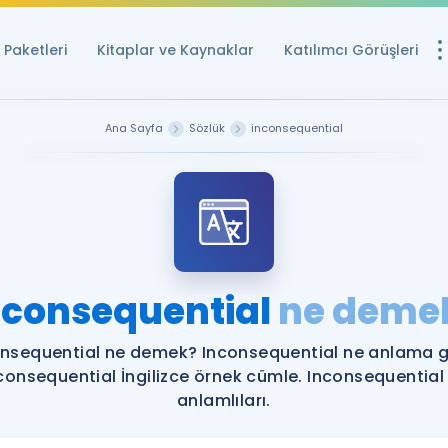
Paketleri
Kitaplar ve Kaynaklar
Katılımcı Görüşleri
Ücretsiz Kayna
Ana Sayfa
Sözlük
inconsequential
YDS ve YÖKDİL içi
Sözlük
İngilizce Sınavları
Puan Hesapla
nconsequential
ne deme
YDS ve YÖKDİL P
Remz
Rehberlik Aracı
nsequential ne demek? Inconsequential ne anlama g
YDS ve YÖKDİL'e H
consequential İngilizce örnek cümle. Inconsequential
anlamlıları.
ÖSYM Sınav Ta
Tüm ÖSYM Sınavl