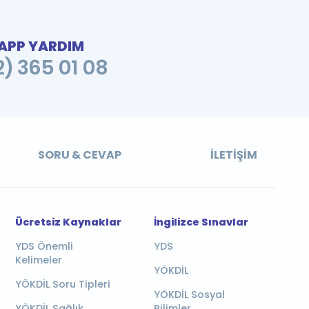
PP YARDIM
2) 365 01 08
SORU & CEVAP
İLETIŞIM
Ücretsiz Kaynaklar
İngilizce Sınavlar
YDS Önemli
YDS
Kelimeler
YÖKDİL
YÖKDİL Soru Tipleri
YÖKDİL Sosyal
YÖKDİL Sağlık
Bilimler