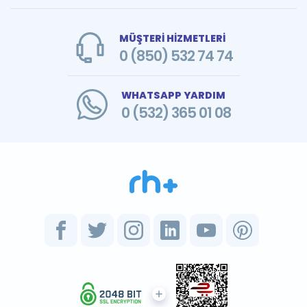
MÜŞTERİ HİZMETLERİ
0 (850) 532 74 74
WHATSAPP YARDIM
0 (532) 365 01 08