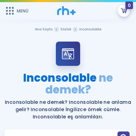
0
MENÜ
MENÜ
Üye Girişi
Ana Sayfa
Sözlük
inconsolable
Online Dersler
Sepetin Şu An Boş.
Çalışma Paketleri
Remzi Hoca ile seni sınava hazırlayacak onlarca eğitim seni
bekliyor!
Kitaplar ve Kaynaklar
GİRİŞ YAP
Inconsolable
ne
Katılımcı Görüşleri
demek?
Şifremi Hatırlamıyorum
ÜYE DEĞİLİM
Faydalı Araçlar
Inconsolable ne demek? Inconsolable ne anlama
gelir? Inconsolable İngilizce örnek cümle.
Ücretsiz Kaynaklar
Blog
İngilizce Gramer
Inconsolable eş anlamlıları.
Hakkımızda
Kariyer
Sözlük
Soru & Cevap
İletişim