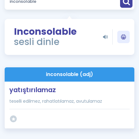
Puan Hesaplama
Rehberlik Aracı
Inconsolable
ÖSYM Sınav Takvimi
sesli dinle
Kampanyalar
Blog
inconsolable (adj)
İngilizce Gramer
yatıştırılamaz
teselli edilmez, rahatlatılamaz, avutulamaz