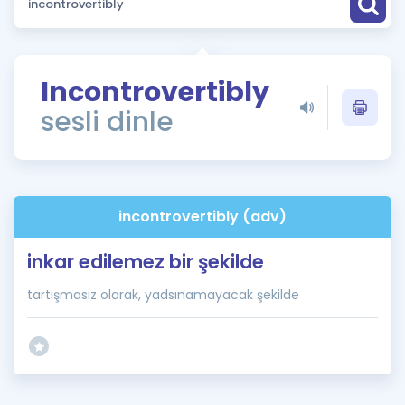
Puan Hesaplama
Rehberlik Aracı
Incontrovertibly
ÖSYM Sınav Takvimi
sesli dinle
Kampanyalar
Blog
incontrovertibly (adv)
İngilizce Gramer
inkar edilemez bir şekilde
tartışmasız olarak, yadsınamayacak şekilde