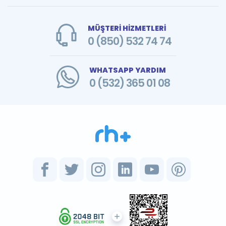
MÜŞTERİ HİZMETLERİ
0 (850) 532 74 74
WHATSAPP YARDIM
0 (532) 365 01 08