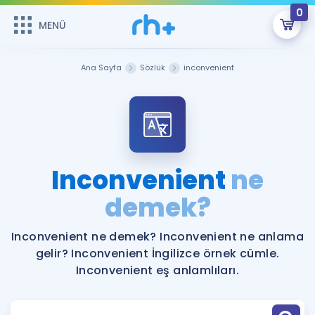
0
MENÜ
MENÜ
Üye Girişi
Ana Sayfa
Sözlük
inconvenient
Online Dersler
Sepetin Şu An Boş.
Çalışma Paketleri
Remzi Hoca ile seni sınava hazırlayacak onlarca eğitim seni
bekliyor!
Kitaplar ve Kaynaklar
GİRİŞ YAP
Inconvenient
ne
Katılımcı Görüşleri
demek?
Şifremi Hatırlamıyorum
ÜYE DEĞİLİM
Faydalı Araçlar
Inconvenient ne demek? Inconvenient ne anlama
gelir? Inconvenient İngilizce örnek cümle.
Ücretsiz Kaynaklar
Blog
İngilizce Gramer
Inconvenient eş anlamlıları.
Hakkımızda
Kariyer
Sözlük
Soru & Cevap
İletişim