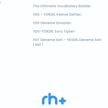
e
The Ultimate Vocabulary Builder
YDS - YÖKDİL Kelime Defteri
YDS Deneme Sınavları
YDS-YÖKDİL Soru Tipleri
YDT Deneme Seti - YKSDİL Deneme Seti
| Set 1