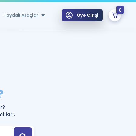
0
Faydalı Araçlar
Üye Girişi
klar
n Ücretsiz Kaynaklar
 için Özel Sözlük
Sepetin Şu An Boş.
ma
?
uan Hesaplama Aracı
i Hoca ile seni sınava hazırlayacak onlarca eğitim seni bekliyor!
Şifremi Hatırlamıyorum
GİRİŞ YAP
r?
azırlananlar için Öneriler
ıları.
kvimi
ÜYE DEĞİLİM
arı Tek Takvimde