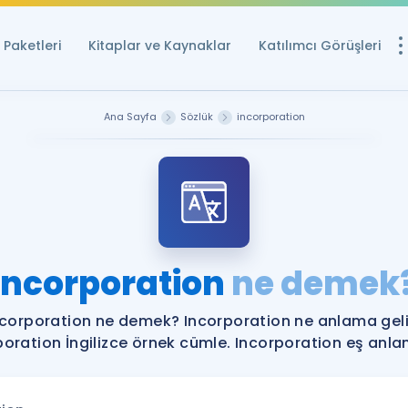
Paketleri
Kitaplar ve Kaynaklar
Katılımcı Görüşleri
Ücretsiz Kayna
Ana Sayfa
Sözlük
incorporation
YDS ve YÖKDİL içi
Sözlük
İngilizce Sınavları
Puan Hesapla
Incorporation
ne demek
YDS ve YÖKDİL P
Remz
Rehberlik Aracı
ncorporation ne demek? Incorporation ne anlama geli
YDS ve YÖKDİL'e H
poration İngilizce örnek cümle. Incorporation eş anlaml
ÖSYM Sınav Ta
Tüm ÖSYM Sınavl