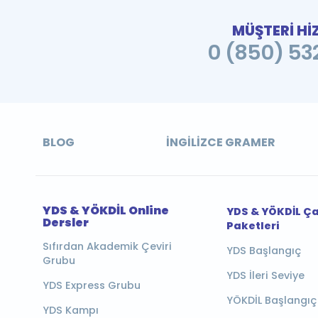
MÜŞTERİ Hİ
0 (850) 532
BLOG
İNGILIZCE GRAMER
YDS & YÖKDİL Online
YDS & YÖKDİL Ç
Dersler
Paketleri
Sıfırdan Akademik Çeviri
YDS Başlangıç
Grubu
YDS İleri Seviye
YDS Express Grubu
YÖKDİL Başlangıç
YDS Kampı