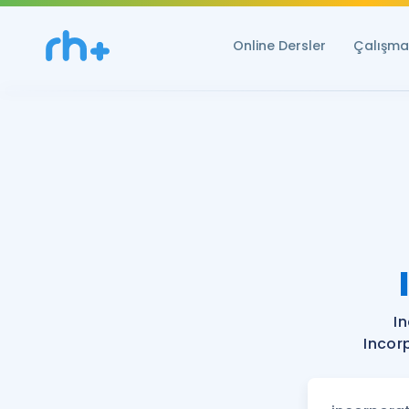
Online Dersler
Çalışma 
I
Incor