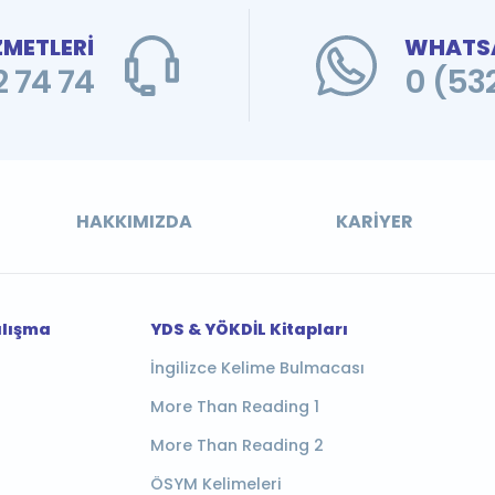
ZMETLERİ
WHATSA
 74 74
0 (53
HAKKIMIZDA
KARIYER
alışma
YDS & YÖKDİL Kitapları
İngilizce Kelime Bulmacası
More Than Reading 1
More Than Reading 2
ÖSYM Kelimeleri