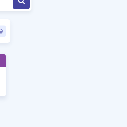
a Özel Fırsatlar
ınavlarla İlgili Haberler
er
 ve Konu Anlatımı