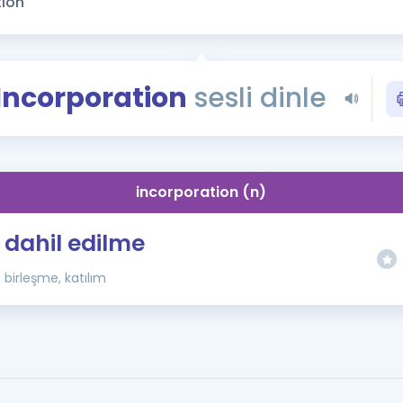
Kampanyalar
Eğitim ve Kitaplar
Blog
Incorporation
sesli dinle
YDS - YÖKDİL Tüm S
İngilizce Gram
İngilizce Gramer
incorporation (n)
dahil edilme
birleşme, katılım