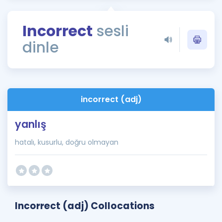
Puan Hesaplama
Incorrect
sesli
Rehberlik Aracı
dinle
ÖSYM Sınav Takvimi
Kampanyalar
Blog
incorrect (adj)
İngilizce Gramer
yanlış
hatalı, kusurlu, doğru olmayan
Incorrect (adj) Collocations