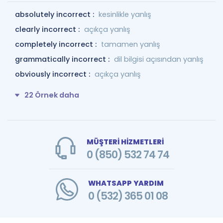
absolutely incorrect :
kesinlikle yanlış
clearly incorrect :
açıkça yanlış
completely incorrect :
tamamen yanlış
grammatically incorrect :
dil bilgisi açısından yanlış
obviously incorrect :
açıkça yanlış
22 Örnek daha
MÜŞTERİ HİZMETLERİ
0 (850) 532 74 74
WHATSAPP YARDIM
0 (532) 365 01 08