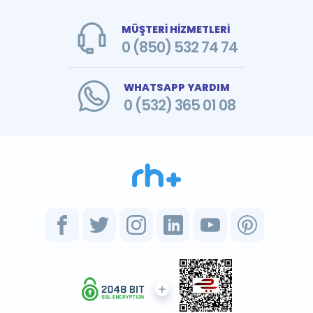
MÜŞTERİ HİZMETLERİ
0 (850) 532 74 74
WHATSAPP YARDIM
0 (532) 365 01 08