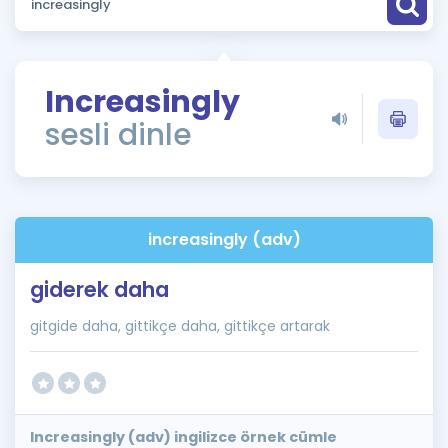
Puan Hesaplama
Rehberlik Aracı
Increasingly
ÖSYM Sınav Takvimi
sesli dinle
Kampanyalar
Blog
increasingly (adv)
İngilizce Gramer
giderek daha
gitgide daha, gittikçe daha, gittikçe artarak
Increasingly (adv) ingilizce örnek cümle