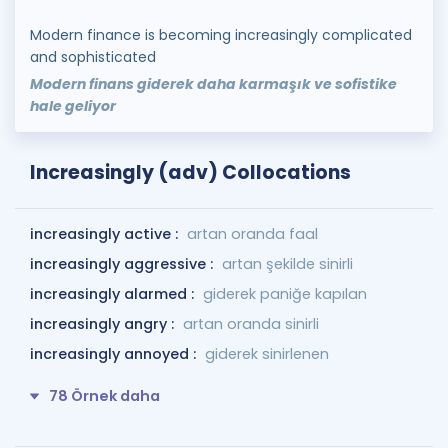
Modern finance is becoming increasingly complicated
and sophisticated
Modern finans giderek daha karmaşık ve sofistike
hale geliyor
Increasingly (adv) Collocations
increasingly active :
artan oranda faal
increasingly aggressive :
artan şekilde sinirli
increasingly alarmed :
giderek paniğe kapılan
increasingly angry :
artan oranda sinirli
increasingly annoyed :
giderek sinirlenen
78 Örnek daha