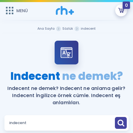
0
MENÜ
MENÜ
Üye Girişi
Ana Sayfa
Sözlük
indecent
Online Dersler
Sepetin Şu An Boş.
Çalışma Paketleri
Remzi Hoca ile seni sınava hazırlayacak onlarca eğitim seni
bekliyor!
Kitaplar ve Kaynaklar
GİRİŞ YAP
Indecent
ne demek?
Katılımcı Görüşleri
Şifremi Hatırlamıyorum
Indecent ne demek? Indecent ne anlama gelir?
Indecent İngilizce örnek cümle. Indecent eş
ÜYE DEĞİLİM
Faydalı Araçlar
anlamlıları.
Ücretsiz Kaynaklar
Blog
İngilizce Gramer
Hakkımızda
Kariyer
Sözlük
Soru & Cevap
İletişim