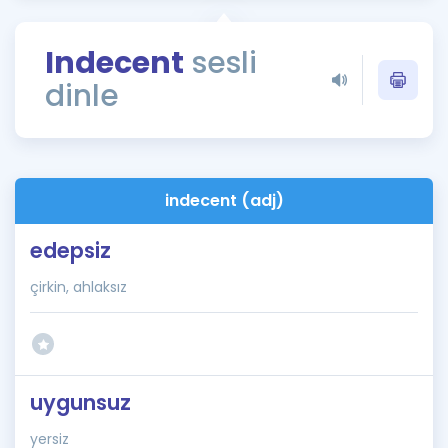
Puan Hesaplama
Indecent
sesli
Rehberlik Aracı
dinle
ÖSYM Sınav Takvimi
Kampanyalar
Blog
indecent (adj)
İngilizce Gramer
edepsiz
çirkin, ahlaksız
uygunsuz
yersiz