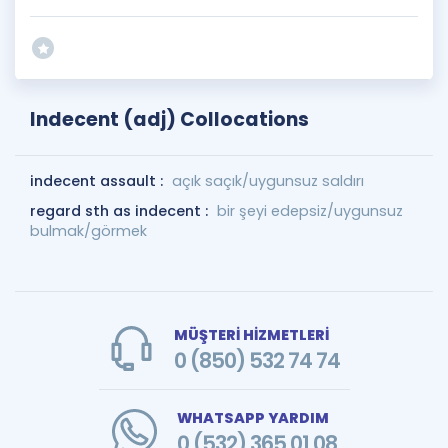
Indecent (adj) Collocations
indecent assault :
açık saçık/uygunsuz saldırı
regard sth as indecent :
bir şeyi edepsiz/uygunsuz
bulmak/görmek
MÜŞTERİ HİZMETLERİ
0 (850) 532 74 74
WHATSAPP YARDIM
0 (532) 365 01 08