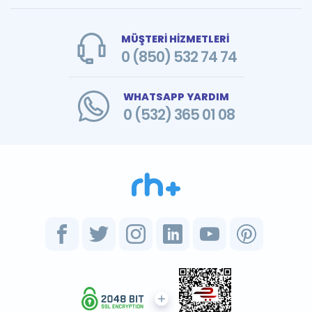
MÜŞTERİ HİZMETLERİ
0 (850) 532 74 74
WHATSAPP YARDIM
0 (532) 365 01 08