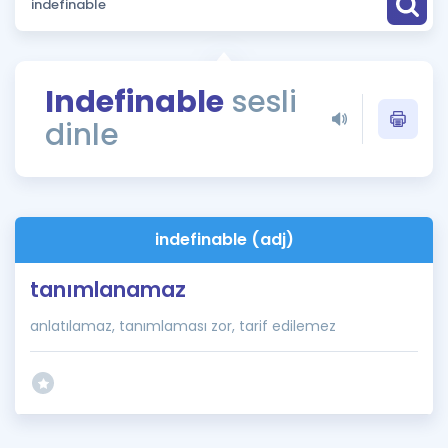
Puan Hesaplama
Rehberlik Aracı
Indefinable
sesli
ÖSYM Sınav Takvimi
dinle
Kampanyalar
Blog
indefinable (adj)
İngilizce Gramer
tanımlanamaz
anlatılamaz, tanımlaması zor, tarif edilemez