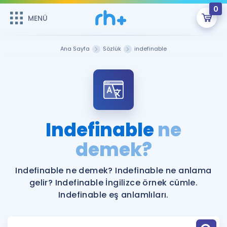
0
MENÜ
MENÜ
Üye Girişi
Ana Sayfa
Sözlük
indefinable
Online Dersler
Sepetin Şu An Boş.
Çalışma Paketleri
Remzi Hoca ile seni sınava hazırlayacak onlarca eğitim seni
bekliyor!
Kitaplar ve Kaynaklar
GİRİŞ YAP
Indefinable
ne
Katılımcı Görüşleri
demek?
Şifremi Hatırlamıyorum
ÜYE DEĞİLİM
Faydalı Araçlar
Indefinable ne demek? Indefinable ne anlama
gelir? Indefinable İngilizce örnek cümle.
Ücretsiz Kaynaklar
Blog
İngilizce Gramer
Indefinable eş anlamlıları.
Hakkımızda
Kariyer
Sözlük
Soru & Cevap
İletişim