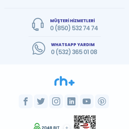
MÜŞTERİ HİZMETLERİ
0 (850) 532 74 74
WHATSAPP YARDIM
0 (532) 365 01 08