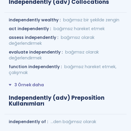
Independently (adv) Collocations
independently wealthy :
bağımsız bir şekilde zengin
act independently :
bağımsız hareket etmek
assess independently :
bağımsız olarak
değerlendirmek
evaluate independently :
bağımsız olarak
değerlendirmek
function independently :
bağımsız hareket etmek,
çalışmak
3 Örnek daha
Independently (adv) Preposition
Kullanımları
independently of :
...den bağımsız olarak