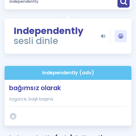
Puan Hesaplama
Rehberlik Aracı
Independently
ÖSYM Sınav Takvimi
sesli dinle
Kampanyalar
Blog
independently (adv)
İngilizce Gramer
bağımsız olarak
özgürce, başlı başına