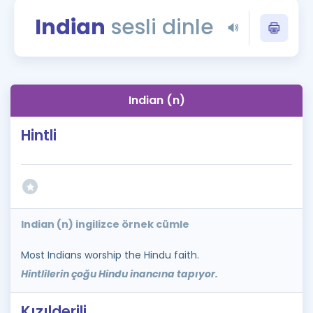
Puan Hesaplama
Indian
sesli dinle
Rehberlik Aracı
ÖSYM Sınav Takvimi
Indian (n)
Kampanyalar
Hintli
Blog
İngilizce Gramer
Indian (n) ingilizce örnek cümle
Most Indians worship the Hindu faith.
Hintlilerin çoğu Hindu inancına tapıyor.
Kızılderili