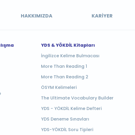
HAKKIMIZDA
KARIYER
alışma
YDS & YÖKDİL Kitapları
İngilizce Kelime Bulmacası
More Than Reading 1
More Than Reading 2
ÖSYM Kelimeleri
e
The Ultimate Vocabulary Builder
YDS - YÖKDİL Kelime Defteri
YDS Deneme Sınavları
YDS-YÖKDİL Soru Tipleri