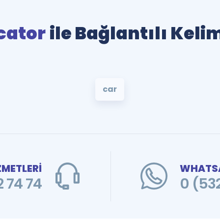
cator
ile Bağlantılı Keli
car
ZMETLERİ
WHATSA
 74 74
0 (53