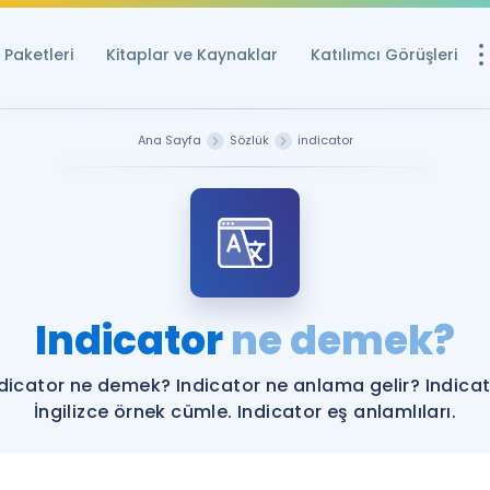
Paketleri
Kitaplar ve Kaynaklar
Katılımcı Görüşleri
Ücretsiz Kayna
Ana Sayfa
Sözlük
indicator
YDS ve YÖKDİL içi
Sözlük
İngilizce Sınavları
Puan Hesapla
Indicator
ne demek?
YDS ve YÖKDİL P
Remz
Rehberlik Aracı
dicator ne demek? Indicator ne anlama gelir? Indica
YDS ve YÖKDİL'e H
İngilizce örnek cümle. Indicator eş anlamlıları.
ÖSYM Sınav Ta
Tüm ÖSYM Sınavl