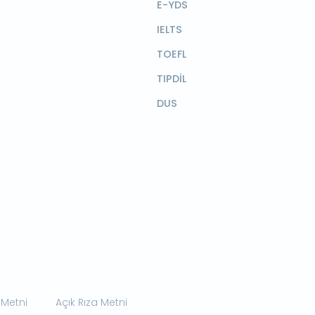
E-YDS
IELTS
TOEFL
TIPDİL
DUS
 Metni
Açık Rıza Metni