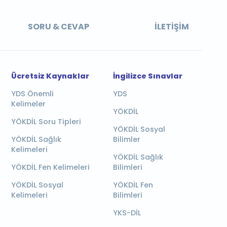
SORU & CEVAP
İLETIŞIM
Ücretsiz Kaynaklar
İngilizce Sınavlar
YDS Önemli
YDS
Kelimeler
YÖKDİL
YÖKDİL Soru Tipleri
YÖKDİL Sosyal
YÖKDİL Sağlık
Bilimler
Kelimeleri
YÖKDİL Sağlık
YÖKDİL Fen Kelimeleri
Bilimleri
YÖKDİL Sosyal
YÖKDİL Fen
Kelimeleri
Bilimleri
YKS-DİL