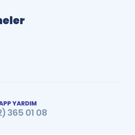
meler
PP YARDIM
2) 365 01 08