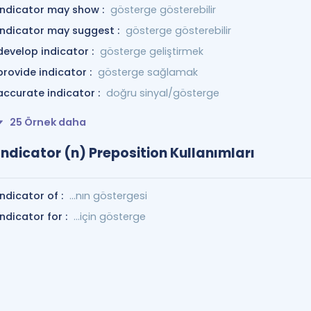
indicator may show :
gösterge gösterebilir
indicator may suggest :
gösterge gösterebilir
develop indicator :
gösterge geliştirmek
provide indicator :
gösterge sağlamak
accurate indicator :
doğru sinyal/gösterge
25 Örnek daha
Indicator (n) Preposition Kullanımları
indicator of :
...nın göstergesi
indicator for :
...için gösterge