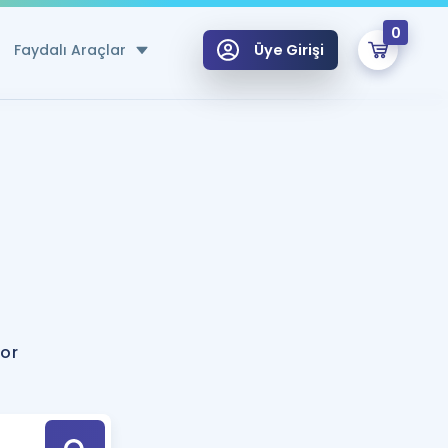
0
Faydalı Araçlar
Üye Girişi
klar
n Ücretsiz Kaynaklar
 için Özel Sözlük
Sepetin Şu An Boş.
ma
uan Hesaplama Aracı
i Hoca ile seni sınava hazırlayacak onlarca eğitim seni bekliyor!
Şifremi Hatırlamıyorum
GİRİŞ YAP
tor
azırlananlar için Öneriler
kvimi
ÜYE DEĞİLİM
arı Tek Takvimde