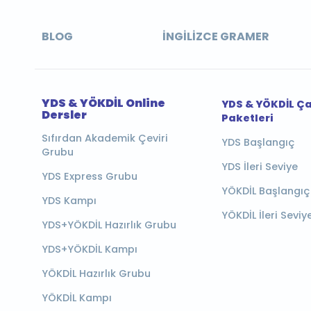
BLOG
İNGILIZCE GRAMER
YDS & YÖKDİL Online
YDS & YÖKDİL Ç
Dersler
Paketleri
Sıfırdan Akademik Çeviri
YDS Başlangıç
Grubu
YDS İleri Seviye
YDS Express Grubu
YÖKDİL Başlangıç
YDS Kampı
YÖKDİL İleri Seviy
YDS+YÖKDİL Hazırlık Grubu
YDS+YÖKDİL Kampı
YÖKDİL Hazırlık Grubu
YÖKDİL Kampı