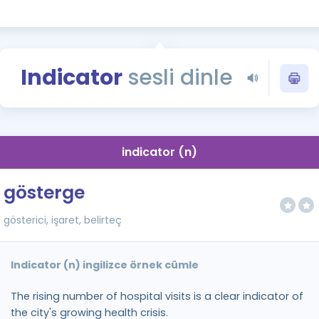
Kampanyalar
Eğitim ve Kitaplar
Blog
Indicator
sesli dinle
YDS - YÖKDİL Tüm S
İngilizce Gram
İngilizce Gramer
indicator (n)
gösterge
gösterici, işaret, belirteç
Indicator (n) ingilizce örnek cümle
The rising number of hospital visits is a clear indicator of
the city's growing health crisis.