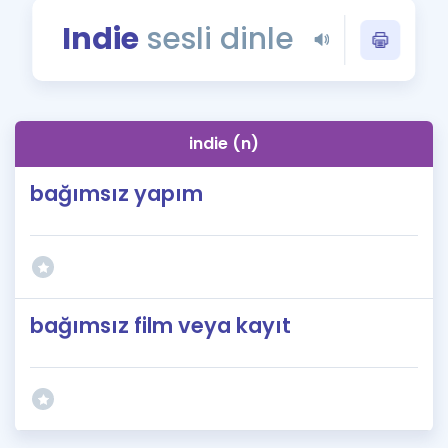
Puan Hesaplama
Indie
sesli dinle
Rehberlik Aracı
ÖSYM Sınav Takvimi
indie (n)
Kampanyalar
bağımsız yapım
Blog
İngilizce Gramer
bağımsız film veya kayıt