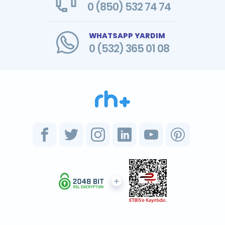
0 (850) 532 74 74
WHATSAPP YARDIM
0 (532) 365 01 08