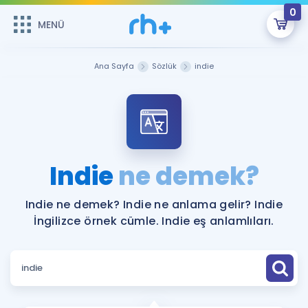
0
MENÜ
MENÜ
Üye Girişi
Ana Sayfa
Sözlük
indie
Online Dersler
Sepetin Şu An Boş.
Çalışma Paketleri
Remzi Hoca ile seni sınava hazırlayacak onlarca eğitim seni
bekliyor!
Kitaplar ve Kaynaklar
GİRİŞ YAP
Indie
ne demek?
Katılımcı Görüşleri
Şifremi Hatırlamıyorum
Indie ne demek? Indie ne anlama gelir? Indie
İngilizce örnek cümle. Indie eş anlamlıları.
ÜYE DEĞİLİM
Faydalı Araçlar
Ücretsiz Kaynaklar
Blog
İngilizce Gramer
Hakkımızda
Kariyer
Sözlük
Soru & Cevap
İletişim