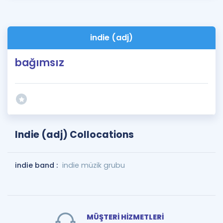
indie (adj)
bağımsız
Indie (adj) Collocations
indie band :
indie müzik grubu
MÜŞTERİ HİZMETLERİ