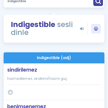
Puan Hesaplama
Rehberlik Aracı
Indigestible
sesli
ÖSYM Sınav Takvimi
dinle
Kampanyalar
Blog
indigestible (adj)
İngilizce Gramer
sindirilemez
hazmedilemez, sindirimi/hazmı güç
benimsenemez