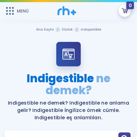
0
MENÜ
MENÜ
Üye Girişi
Ana Sayfa
Sözlük
indigestible
Online Dersler
Sepetin Şu An Boş.
Çalışma Paketleri
Remzi Hoca ile seni sınava hazırlayacak onlarca eğitim seni
bekliyor!
Kitaplar ve Kaynaklar
GİRİŞ YAP
Indigestible
ne
Katılımcı Görüşleri
demek?
Şifremi Hatırlamıyorum
ÜYE DEĞİLİM
Faydalı Araçlar
Indigestible ne demek? Indigestible ne anlama
gelir? Indigestible İngilizce örnek cümle.
Ücretsiz Kaynaklar
Blog
İngilizce Gramer
Indigestible eş anlamlıları.
Hakkımızda
Kariyer
Sözlük
Soru & Cevap
İletişim