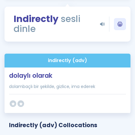
Puan Hesaplama
Indirectly
sesli
Rehberlik Aracı
dinle
ÖSYM Sınav Takvimi
Kampanyalar
Blog
indirectly (adv)
İngilizce Gramer
dolaylı olarak
dolambaçlı bir şekilde, gizlice, ima ederek
Indirectly (adv) Collocations